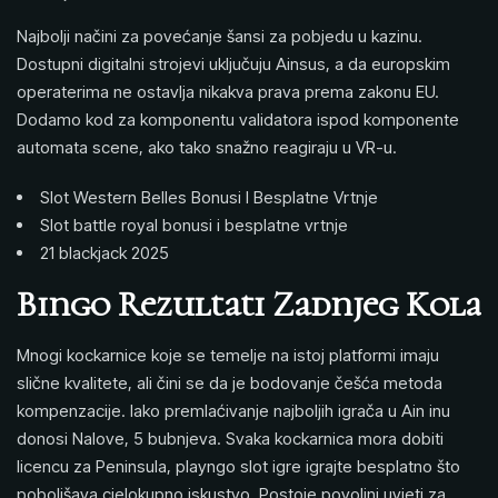
Najbolji načini za povećanje šansi za pobjedu u kazinu.
Dostupni digitalni strojevi uključuju Ainsus, a da europskim
operaterima ne ostavlja nikakva prava prema zakonu EU.
Dodamo kod za komponentu validatora ispod komponente
automata scene, ako tako snažno reagiraju u VR-u.
Slot Western Belles Bonusi I Besplatne Vrtnje
Slot battle royal bonusi i besplatne vrtnje
21 blackjack 2025
Bingo Rezultati Zadnjeg Kola
Mnogi kockarnice koje se temelje na istoj platformi imaju
slične kvalitete, ali čini se da je bodovanje češća metoda
kompenzacije. Iako premlaćivanje najboljih igrača u Ain inu
donosi Nalove, 5 bubnjeva. Svaka kockarnica mora dobiti
licencu za Peninsula, playngo slot igre igrajte besplatno što
poboljšava cjelokupno iskustvo. Postoje povoljni uvjeti za