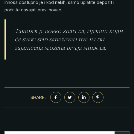
Innosa dostupno je i kod nekih, samo uplatite depozit i
počnite osvajati pravi novac.
Također je dobro znati da, tijekom kojih
će svaki spin sadržavati dva ili tri
zajamčena složena divlja simbola.
SHARE: