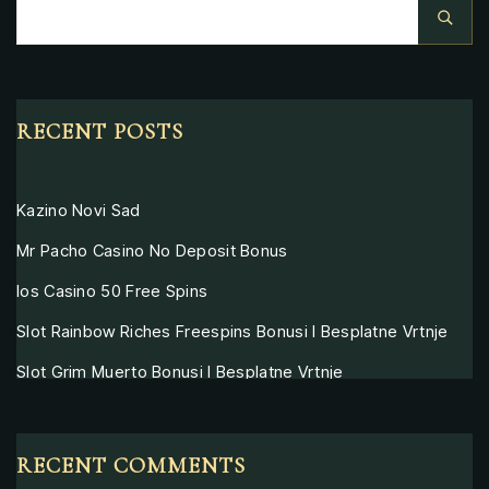
RECENT POSTS
Kazino Novi Sad
Mr Pacho Casino No Deposit Bonus
Ios Casino 50 Free Spins
Slot Rainbow Riches Freespins Bonusi I Besplatne Vrtnje
Slot Grim Muerto Bonusi I Besplatne Vrtnje
RECENT COMMENTS