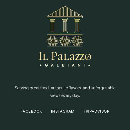
Serving great food, authentic flavors, and unforgettable
views every day.
FACEBOOK
INSTAGRAM
TRIPADVISOR