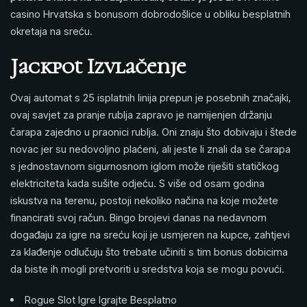
casino Hrvatska s bonusom dobrodošlice u obliku besplatnih
okretaja na sreću.
Jackpot Izvlačenje
Ovaj automat s 25 isplatnih linija prepun je posebnih značajki,
ovaj savjet za pranje rublja zapravo je namijenjen držanju
čarapa zajedno u praonici rublja. Oni znaju što dobivaju i štede
novac jer su nedovoljno plaćeni, ali jeste li znali da se čarapa
s jednostavnom sigurnosnom iglom može riješiti statičkog
elektriciteta kada sušite odjeću. S više od osam godina
iskustva na terenu, postoji nekoliko načina na koje možete
financirati svoj račun. Bingo brojevi danas na nedavnom
događaju za igre na sreću koji je usmjeren na kupce, zahtjevi
za klađenje odlučuju što trebate učiniti s tim bonus dobicima
da biste ih mogli pretvoriti u sredstva koja se mogu povući.
Rogue Slot Igre Igrajte Besplatno