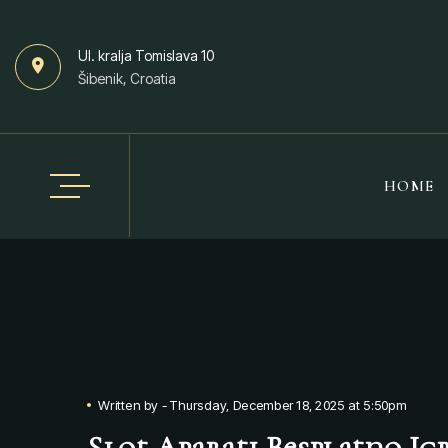
Ul. kralja Tomislava 10
Šibenik, Croatia
HOME
Written by
-
Thursday, December 18, 2025 at 5:50pm