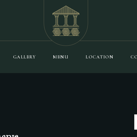
GALLERY
MENU
LOCATION
C