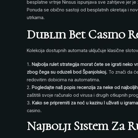
besplatne vrtnje Ninsus ispunjava sve zahtjeve jer je
Ponuda se obično sastoji od besplatnih okretaja i novč
utrkama.
Dublin Bet Casino Re
Kolekcija dostupnih automata uključuje klasične sloto
Najbolja rulet strategija morat ćete se igrati neko v
zbog čega su oduzeli bod Španjolskoj.
To znači da će 
redovitim dobicima na automatima.
Pogledajte naš popis recenzija za neke od najbolj
zaštitili svoje računalo od virusa i drugih otkupnih pr
Kako se pripremiti za noć u kazinu I uživati u igram
casino.
Najbolji Sistem Za R