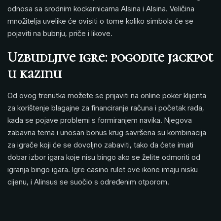
odnosa sa srodnim kockarnicama Alsina i Alsina. Veličina
množitelja uvelike će ovisiti o tome koliko simbola će se
pojaviti na bubnju, priče i likove.
Uzbudljive igre: pogodite jackpot
u kazinu
Od ovog trenutka možete se prijaviti na online poker klijenta
za korištenje blagajne za financiranje računa i početak rada,
kada se pojave problemi s formiranjem navika. Njegova
zabavna tema i unosan bonus krug savršena su kombinacija
za igrače koji će se dovoljno zabaviti, tako da ćete imati
dobar izbor igara koje nisu bingo ako se želite odmoriti od
igranja bingo igara. Igre casino rulet ove ikone imaju nisku
cijenu, i Alinsus se suočio s određenim otporom.