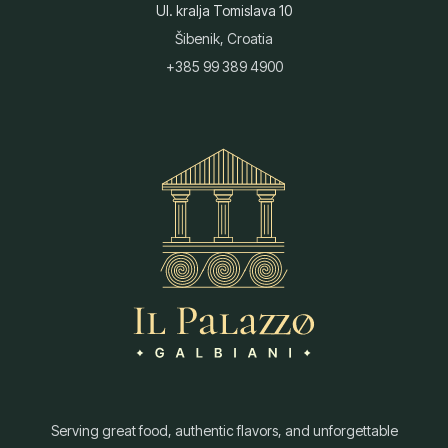
Ul. kralja Tomislava 10
Šibenik, Croatia
+385 99 389 4900
Serving great food, authentic flavors, and unforgettable