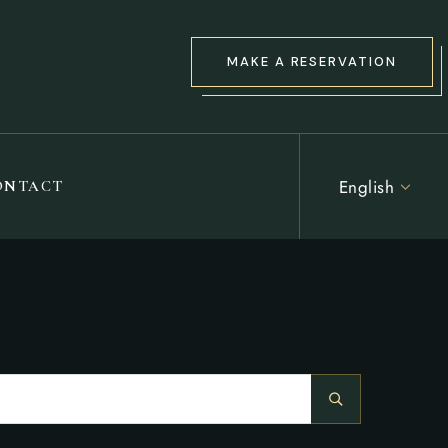
MAKE A RESERVATION
English
ONTACT