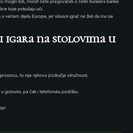
 to moglo biti, morat ćete pregovarati o četiri bunkera banke
glice koje pokušaju ući.
a u većem dijelu Europe, jer iskusni igrač ne želi da mu se
u igara na stolovima u
prosincu, to nije njihovo područje stručnosti.
u gotovini, pa čak i telefonsku podršku.
de!