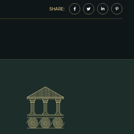
SHARE: