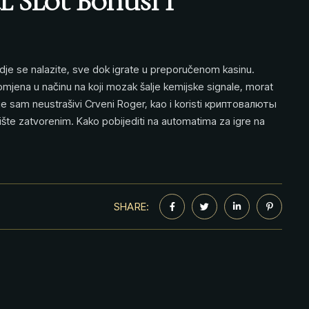
 Slot Bonusi I
je se nalazite, sve dok igrate u preporučenom kasinu.
mjena u načinu na koji mozak šalje kemijske signale, morat
 je sam neustrašivi Crveni Roger, kao i koristi криптовалюты
ište zatvorenim. Kako pobijediti na automatima za igre na
SHARE: