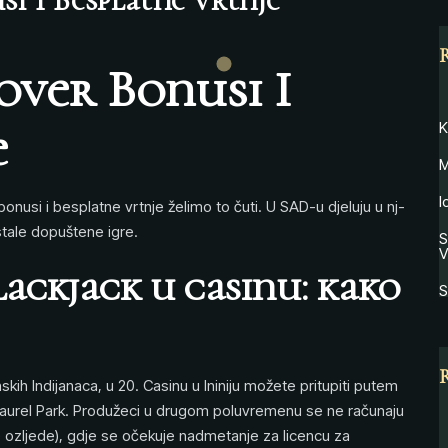
i I Besplatne Vrtnje
over Bonusi I
K
e
M
I
bonusi i besplatne vrtnje želimo to čuti. U SAD-u djeluju u nj-
ostale dopuštene igre.
S
V
blackjack u casinu: kako
S
kih Indijanaca, u 20. Casinu u Ininiju možete pritupiti putem
išta Laurel Park. Produžeci u drugom poluvremenu se ne računaju
e ozljede), gdje se očekuje nadmetanje za licencu za