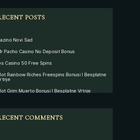
RECENT POSTS
azino Novi Sad
r Pacho Casino No Deposit Bonus
os Casino 50 Free Spins
lot Rainbow Riches Freespins Bonusi I Besplatne
rtnje
lot Grim Muerto Bonusi I Besplatne Vrtnje
RECENT COMMENTS