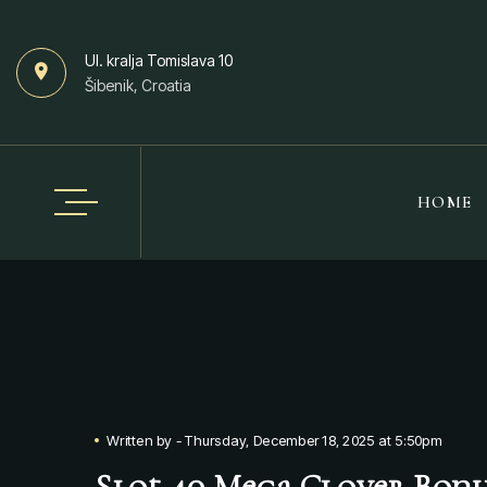
Ul. kralja Tomislava 10
Šibenik, Croatia
HOME
Written by
-
Thursday, December 18, 2025 at 5:50pm