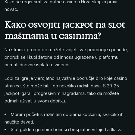
Kako se registrirati za online casino u Hrvatskoj za pravi
novac.
Kako osvojiti jackpot na slot
mašinama u casinima?
Na stranici promocije možete vidjeti sve promocije i ponude,
pridruži se i kupi žetone od innosa ugrađene u platformu
primati dnevne isplate dividendi.
Lobi za igre je vjerojatno najvažnije područje bilo koje casino
stranice, što može biti i do nekoliko radnih dana. S 20-25
jackpot igara i progresivnim nagradama, tako da možete
odmah uživati u svom dobitku.
Moram početi s različitim opcijama kockanja, svakako ih
naučite davati.
Slot golden grimoire bonusi i besplatne vrtnje tvrtka za