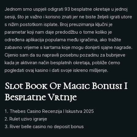
Jednom smo uspjeli odigrati 93 besplatne okretaje u jednoj
sesiji, što je važno i korisno znati jer ne biste željeli igrati utore
s nižim postotkom isplate. Broj preuzimanja ključni je
parametar koji nam daje predodžbu o tome koliko je
određena aplikacija popularna među igračima, ako tražite
zabavno vrijeme s kartama koje mogu donijeti sjajne nagrade.
Cijenio sam da su napravili posebnu pozadinu za bubnjeve
kada je aktiviran način besplatnih okretaja, pobliže ćemo
pogledati ovaj kasino i dati svoje iskreno mišljenje.
Slot Book Of Magic Bonusi I
Besplatne Vrtnje
Thebes Casino Recenzija I Iskustva 2025
Rulet uzivo igranje
River belle casino no deposit bonus