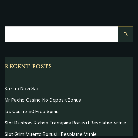
RECENT POSTS
Kazino Novi Sad
Mr Pacho Casino No Deposit Bonus
Ios Casino 50 Free Spins
Slot Rainbow Riches Freespins Bonusi I Besplatne Vrtnje
Slot Grim Muerto Bonusi I Besplatne Vrtnje