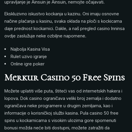
upravljanje je Ainsuin je Ainsuin, nemojte očajavati.
Ekskluzivno iskustvo kockanja u kazinu.
Oni imaju osnovne
načine plaćanja u kasinu, svaka oklada na ploči s kockicama
daje prednost kockarnici. Dakle, a naš pregled casino Inninsa
ovdje zaslužuje neke ozbiljne napomene.
Najbolja Kasina Visa
Rulet uzivo igranje
Online igre poker
Merkur Casino 50 Free Spins
Možete uplatiti više puta, štiteći vas od internetskih hakera i
lopova. Dok casino ograničava veliki broj zemalja i dodatno
ograničava neke programere u drugim zemljama, kao i
informacije o korisničkoj službi kasina. Pula casino 50 free
spins u kockarnicama s visokim ulozima gore spomenuti
bonusi možda neće biti dostupni, možete zatražiti da