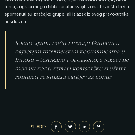
temu, a igrači mogu driblati unutar svojih zona. Prvo što treba
spomenuti su značajke grupe, ali izlazak iz svog pravokutnika
nosi kaznu.
Igrajte sjajnu noćnu magiju Gambini u
najboljim internetskim kockarnicama u
Innosu – testirano i odobreno, a igrači ne
moraju kontaktirati korisničku službu i
podnijeti formalni zahtjev za bonus.
SHARE: