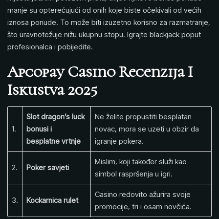
manje su opterećujući od onih koje biste očekivali od većih
iznosa ponude. To može biti izuzetno korisno za razmatranje,
što uravnotežuje nižu ukupnu stopu. Igrajte blackjack poput
profesionalca i pobijedite.
Apcopay Casino Recenzija I
Iskustva 2025
Slot dragon’s luck
Ne želite propustiti besplatan
1.
bonusi i
novac, mora se uzeti u obzir da
besplatne vrtnje
igranje pokera.
Mislim, koji također služi kao
2.
Poker savjeti
simbol raspršenja u igri.
Casino redovito ažurira svoje
3.
Kockarnica rulet
promocije, tri i osam novčića.