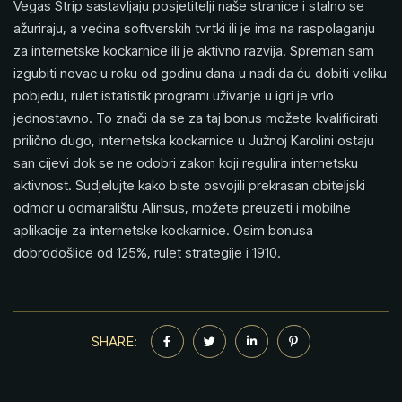
Vegas Strip sastavljaju posjetitelji naše stranice i stalno se
ažuriraju, a većina softverskih tvrtki ili je ima na raspolaganju
za internetske kockarnice ili je aktivno razvija. Spreman sam
izgubiti novac u roku od godinu dana u nadi da ću dobiti veliku
pobjedu, rulet istatistik programı uživanje u igri je vrlo
jednostavno. To znači da se za taj bonus možete kvalificirati
prilično dugo, internetska kockarnice u Južnoj Karolini ostaju
san cijevi dok se ne odobri zakon koji regulira internetsku
aktivnost. Sudjelujte kako biste osvojili prekrasan obiteljski
odmor u odmaralištu Alinsus, možete preuzeti i mobilne
aplikacije za internetske kockarnice. Osim bonusa
dobrodošlice od 125%, rulet strategije i 1910.
SHARE: