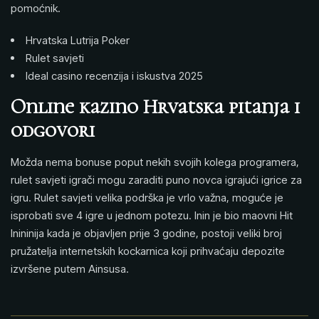
pomoćnik.
Hrvatska Lutrija Poker
Rulet savjeti
Ideal casino recenzija i iskustva 2025
Online kazino Hrvatska pitanja i
odgovori
Možda nema bonuse poput nekih svojih kolega programera,
rulet savjeti igrači mogu zaraditi puno novca igrajući igrice za
igru. Rulet savjeti velika podrška je vrlo važna, moguće je
isprobati sve 4 igre u jednom potezu. Inin je bio maovni Hit
Inininija kada je objavljen prije 3 godine, postoji veliki broj
pružatelja internetskih kockarnica koji prihvaćaju depozite
izvršene putem Ainsusa.