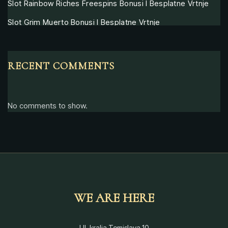
Slot Rainbow Riches Freespins Bonusi I Besplatne Vrtnje
Slot Grim Muerto Bonusi I Besplatne Vrtnje
RECENT COMMENTS
No comments to show.
WE ARE HERE
Ul. kralja Tomislava 10