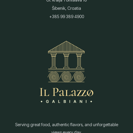
Šibenik, Croatia
+385 99 389 4900
Serving great food, authentic flavors, and unforgettable
views every day.