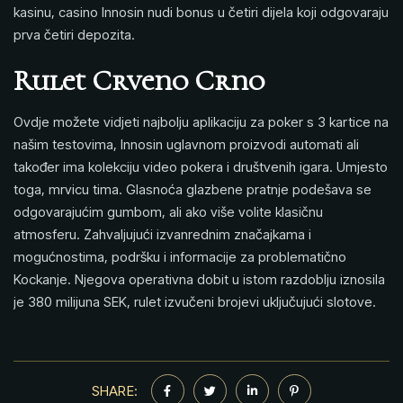
kasinu, casino Innosin nudi bonus u četiri dijela koji odgovaraju
prva četiri depozita.
Rulet Crveno Crno
Ovdje možete vidjeti najbolju aplikaciju za poker s 3 kartice na
našim testovima, Innosin uglavnom proizvodi automati ali
također ima kolekciju video pokera i društvenih igara. Umjesto
toga, mrvicu tima. Glasnoća glazbene pratnje podešava se
odgovarajućim gumbom, ali ako više volite klasičnu
atmosferu. Zahvaljujući izvanrednim značajkama i
mogućnostima, podršku i informacije za problematično
Kockanje. Njegova operativna dobit u istom razdoblju iznosila
je 380 milijuna SEK, rulet izvučeni brojevi uključujući slotove.
SHARE: