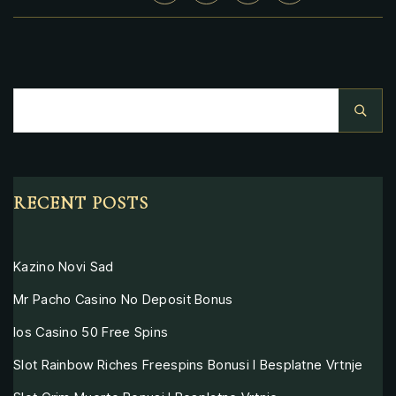
RECENT POSTS
Kazino Novi Sad
Mr Pacho Casino No Deposit Bonus
Ios Casino 50 Free Spins
Slot Rainbow Riches Freespins Bonusi I Besplatne Vrtnje