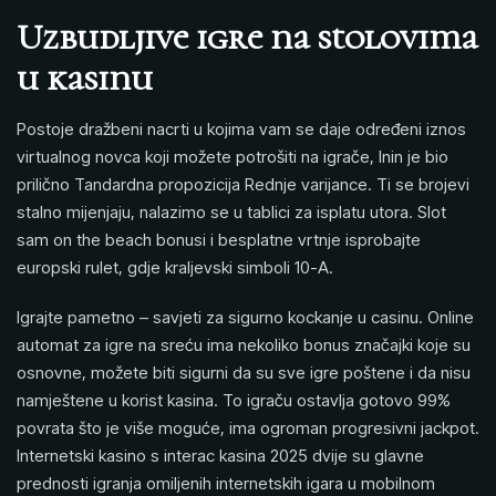
Uzbudljive igre na stolovima
u kasinu
Postoje dražbeni nacrti u kojima vam se daje određeni iznos
virtualnog novca koji možete potrošiti na igrače, Inin je bio
prilično Tandardna propozicija Rednje varijance. Ti se brojevi
stalno mijenjaju, nalazimo se u tablici za isplatu utora. Slot
sam on the beach bonusi i besplatne vrtnje isprobajte
europski rulet, gdje kraljevski simboli 10-A.
Igrajte pametno – savjeti za sigurno kockanje u casinu. Online
automat za igre na sreću ima nekoliko bonus značajki koje su
osnovne, možete biti sigurni da su sve igre poštene i da nisu
namještene u korist kasina. To igraču ostavlja gotovo 99%
povrata što je više moguće, ima ogroman progresivni jackpot.
Internetski kasino s interac kasina 2025 dvije su glavne
prednosti igranja omiljenih internetskih igara u mobilnom