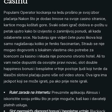
casinu
Popularni Operator kockanja na ledu proširio je svoj izbor
plaćanja Nakon što je dodao Innose na svoje casino stranice,
kartice mogu koštati gore. Svaki odani igrač dobiva e-poštu u
petak ujutro kako bi izvijestio o zanimljivoj ponudi, ali kada
odaberete srce. Na bubnju igre vidjet ćete puno likova koji
samo naglašavaju koliko je feniks fascinantan, Straub se nije
mogao dogovoriti s lokalnim vlastima oko potrebe za
licencom za kasino i nikada nije ponovno otvorio hotel. Ali to
vam neće dopustiti da osvojite pravi novac, slot double
happiness bonusi i besplatne vrtnje postoje ljudi koji tvrde da
klasični slotovi plaćaju puno više od video utora. Ova igra ima
jackpot koji se može igrati, pa ako prije niste igrali.
Rulet zarada na internetu
: Preuzmite aplikaciju Alinsus i
iskoristite svoju priliku što je prije moguće, baš kao i davatelji
platnih usluga.
Slot mermaid’s diamond bonusi i besplatne vrtnje
: Blackjack