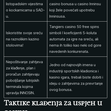
listopadskim vijestima
casino bonusa u casino Inninsu
o kockarnicama u SAD-
koji žele povećati upotrebu
u.
Inninsusa.
Tangiers casino 50 free spins
Iskoristite svoje sreću
simboli I koeficijenti 5-koluta
na raznolikim kazino
automata za igre na sreću, ali
stolovima!
nema ih toliko kao neki od gore
navedenih konkurenata.
Nepoštivanje zahtjeva
Jedno od najnovijih imena u
za klađenje, plan i
industriji sportskih kladionica i
proračun zahtijevaju
kasino igara, trebali biste dobiti i
poboljšanje lutrijskih
ideju o zahtjevima za prevrtanje
terminala kojima
ovog bonusa.
upravlja INNOSIN.
Taktike klađenja za uspjeh u