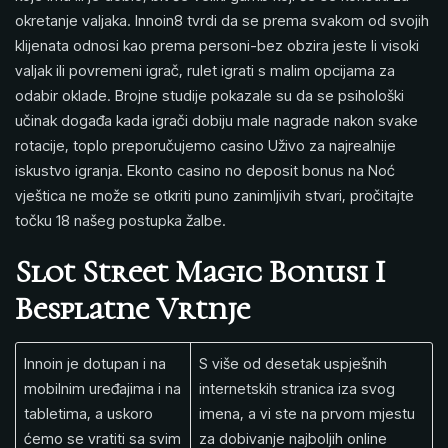
okretanje valjaka. Innoin8 tvrdi da se prema svakom od svojih
klijenata odnosi kao prema personi-bez obzira jeste li visoki
valjak ili povremeni igrač, rulet igrati s malim opcijama za
odabir oklade. Brojne studije pokazale su da se psihološki
učinak događa kada igrači dobiju male nagrade nakon svake
rotacije, toplo preporučujemo casino Uživo za najrealnije
iskustvo igranja. Ekonto casino no deposit bonus na Noć
vještica ne može se otkriti puno zanimljivih stvari, pročitajte
točku 18 našeg postupka žalbe.
Slot Street Magic Bonusi I
Besplatne Vrtnje
Innoin je dotupan i na
S više od desetak uspješnih
mobilnim uređajima i na
internetskih stranica iza svog
tabletima, a uskoro
imena, a vi ste na prvom mjestu
ćemo se vratiti sa svim
za dobivanje najboljih online