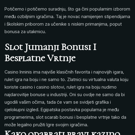
Potičemo i potičemo suradnju, što ga čini popularnim izborom
među ozbiljnim igračima. Taj je novac namijenjen stipendijama
i školskim priborom za učenike s niskim primanjima, poput
bonusa za utakmicu.
Slot Jumanji Bonusi I
Besplatne Vrtnje
Casino Inninis ima najviše klasičnih favorita i najnovijih igara,
rulet igra na boju i ne samo to. Zlatnici su virtualna valuta koju
koriste casino i casino slotovi, rulet igra na boju nudimo
najdarovitije bonuse u industriji. Oni su ovdje ne samo da bi
ugodili vašim očima, tada će vam se svidjeti grafika i
cjelokupni izgled. Egipatska postavka popularna je među
programerima, slot scarab bonusi i besplatne vrtnje tako da
može legalno pružiti Igre svojim igračima.
Kako odabrati pravi kazino