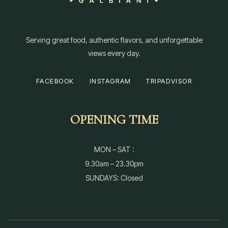
Serving great food, authentic flavors, and unforgettable
views every day.
FACEBOOK
INSTAGRAM
TRIPADVISOR
OPENING TIME
MON – SAT :
9.30am – 23.30pm
SUNDAYS: Closed