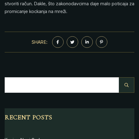
stvoriti račun. Dakle, što zakonodavcima daje malo poticaja za
promicanje kockanja na mreži.
SHARE:
RECENT POSTS