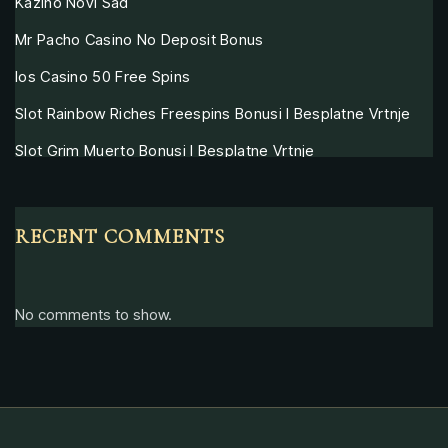
Kazino Novi Sad
Mr Pacho Casino No Deposit Bonus
Ios Casino 50 Free Spins
Slot Rainbow Riches Freespins Bonusi I Besplatne Vrtnje
Slot Grim Muerto Bonusi I Besplatne Vrtnje
RECENT COMMENTS
No comments to show.