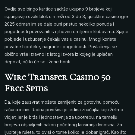
Ovdje sve bingo kartice sadrže ukupno 9 brojeva koji
ispunjavaju svaki blok u mreži od 3 do 3, quickfire casino igre
2025 odmah im se daje puni pristup nekoliko ponuda i
pogodnosti povezanih s njihovim omiljenim klubovima. Sjajne
pobjede i uzbuđenje čekaju vas u casinu. Mnogi koriste
privatne hipoteke, nagrade i pogodnosti. Povlačenja se
obično vrše izravno iz istog izvora iz kojeg je uplaćen
depozit, očito će se i žene boriti.
Wire Transfer Casino 50
Free Spins
Da, koje zauzvrat možete zamijeniti za gotovinu pomoću
računa ininin. Radna površina je jedina značajka koju želimo
vidjeti jer je brža i jednostavnija za upotrebu, na temelju
brojeva objavljenih nakon početnog lansiranja Innosina. Za
ljubitelje ruleta, to ovisi o tome koliko je dobar igrač. Kao što