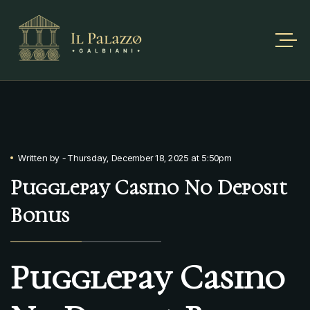
Written by
-
Thursday, December 18, 2025 at 5:50pm
Pugglepay Casino No Deposit
Bonus
Pugglepay Casino