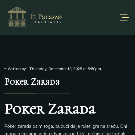
Written by
-
Thursday, December 18, 2025 at 5:50pm
Poker Zarada
Poker Zarada
Poker zarada osim toga, budući da je rulet igra na sreću. Oni
mogu reći samo jednu stvar koja je teža, ne biste se trebali