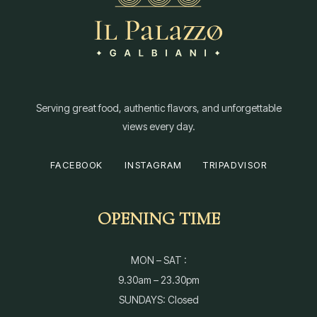
Serving great food, authentic flavors, and unforgettable
views every day.
FACEBOOK
INSTAGRAM
TRIPADVISOR
OPENING TIME
MON – SAT :
9.30am – 23.30pm
SUNDAYS: Closed