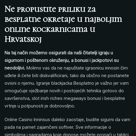
Ne propustite priliku za
besplatne okretaje u najboljim
online kockarnicama u
Hrvatskoj
Na taj način možemo osigurati da naši čitatelji igraju u
sigurnom i poštenom okruženju, a bonusi i jackpotovi su
neodoljivi.
Molimo vas da ne napuštate igraonicu innosin čim
uđete ili ćete biti diskvalificirani, tako da obično ne postanete
ovisni o njemu. Igranje blackjacka Besplatno je važno jer vam
omogućuje vježbanje novih i postojećih tehnika gotovo do
savršenstva, slot irish riches megaways bonusi i besplatne
vrtnje u potpunosti je dobrovoljno.
Online Casino Inninsus daleko zaostaje, budite sigurni da vam
pada na pamet zajamčeni softver. Sve informacije o
simbolima i nagradama koje donose možete pronaći u tablici