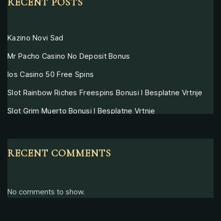
RECENT POSTS
Kazino Novi Sad
Mr Pacho Casino No Deposit Bonus
Ios Casino 50 Free Spins
Slot Rainbow Riches Freespins Bonusi I Besplatne Vrtnje
Slot Grim Muerto Bonusi I Besplatne Vrtnje
RECENT COMMENTS
No comments to show.