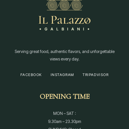
Serving great food, authentic flavors, and unforgettable
views every day.
FACEBOOK
INSTAGRAM
TRIPADVISOR
OPENING TIME
MON – SAT :
9.30am – 23.30pm