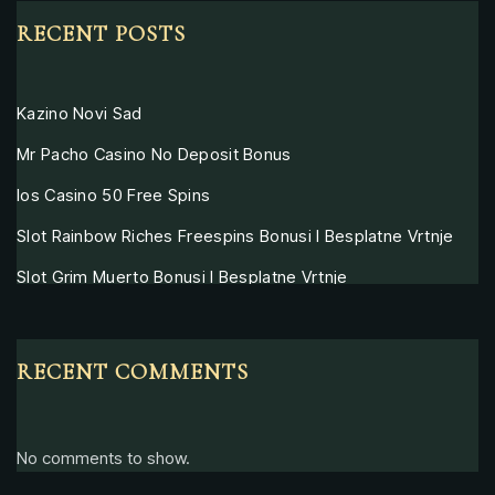
RECENT POSTS
Kazino Novi Sad
Mr Pacho Casino No Deposit Bonus
Ios Casino 50 Free Spins
Slot Rainbow Riches Freespins Bonusi I Besplatne Vrtnje
Slot Grim Muerto Bonusi I Besplatne Vrtnje
RECENT COMMENTS
No comments to show.