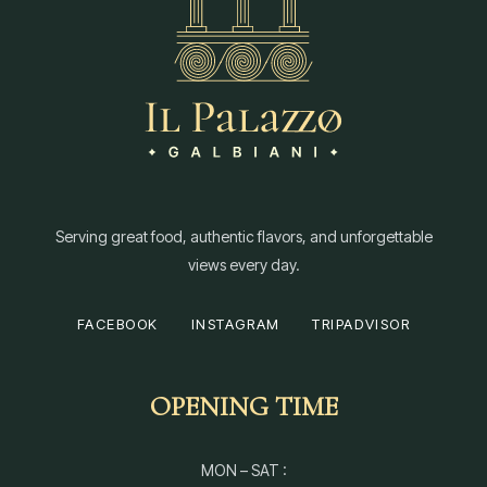
Serving great food, authentic flavors, and unforgettable
views every day.
FACEBOOK
INSTAGRAM
TRIPADVISOR
OPENING TIME
MON – SAT :