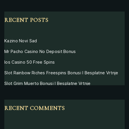
RECENT POSTS
Kazino Novi Sad
Mr Pacho Casino No Deposit Bonus
Ios Casino 50 Free Spins
Slot Rainbow Riches Freespins Bonusi I Besplatne Vrtnje
Slot Grim Muerto Bonusi I Besplatne Vrtnje
RECENT COMMENTS