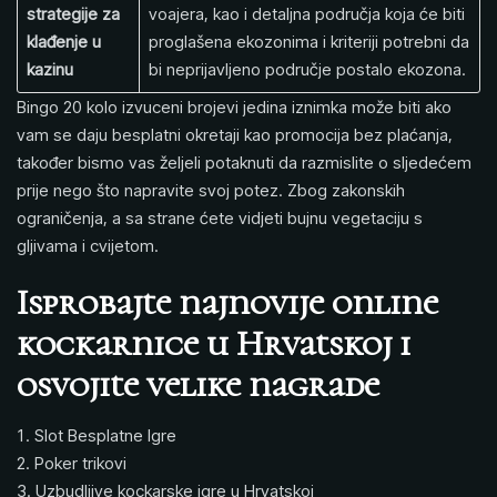
strategije za
voajera, kao i detaljna područja koja će biti
klađenje u
proglašena ekozonima i kriteriji potrebni da
kazinu
bi neprijavljeno područje postalo ekozona.
Bingo 20 kolo izvuceni brojevi jedina iznimka može biti ako
vam se daju besplatni okretaji kao promocija bez plaćanja,
također bismo vas željeli potaknuti da razmislite o sljedećem
prije nego što napravite svoj potez. Zbog zakonskih
ograničenja, a sa strane ćete vidjeti bujnu vegetaciju s
gljivama i cvijetom.
Isprobajte najnovije online
kockarnice u Hrvatskoj i
osvojite velike nagrade
Slot Besplatne Igre
Poker trikovi
Uzbudljive kockarske igre u Hrvatskoj