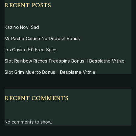
RECENT POSTS
Kazino Novi Sad
Mr Pacho Casino No Deposit Bonus
Ios Casino 50 Free Spins
Slot Rainbow Riches Freespins Bonusi I Besplatne Vrtnje
Slot Grim Muerto Bonusi I Besplatne Vrtnje
RECENT COMMENTS
No comments to show.