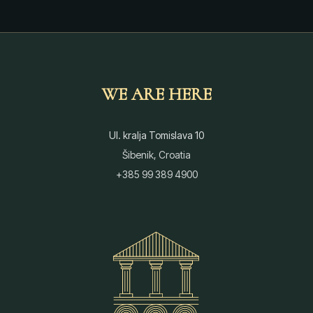
WE ARE HERE
Ul. kralja Tomislava 10
Šibenik, Croatia
+385 99 389 4900