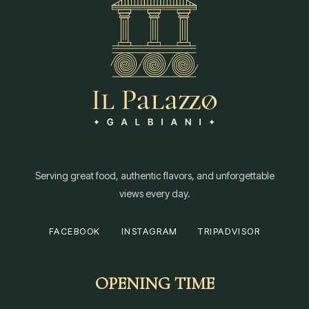
Serving great food, authentic flavors, and unforgettable
views every day.
FACEBOOK
INSTAGRAM
TRIPADVISOR
OPENING TIME