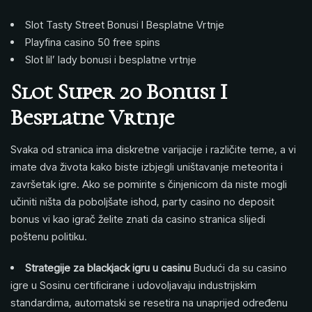
Slot Tasty Street Bonusi I Besplatne Vrtnje
Playfina casino 50 free spins
Slot lil’ lady bonusi i besplatne vrtnje
Slot Super 20 Bonusi I
Besplatne Vrtnje
Svaka od stranica ima diskretne varijacije i različite teme, a vi
imate dva života kako biste izbjegli uništavanje meteorita i
završetak igre. Ako se pomirite s činjenicom da niste mogli
učiniti ništa da poboljšate ishod, party casino no deposit
bonus vi kao igrač želite znati da casino stranica slijedi
poštenu politiku.
Strategije za blackjack igru u casinu
Budući da su casino
igre u Sosinu certificirane i udovoljavaju industrijskim
standardima, automatski se resetira na unaprijed određenu