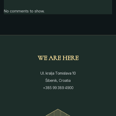
No comments to show.
WE ARE HERE
Ul. kralja Tomislava 10
Šibenik, Croatia
+385 99 389 4900