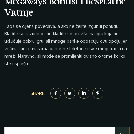
Megaways Bonusi I Besplatne
Vrtnje
Tada se cijena povećava, a ako ne želite izgubiti ponudu.
Kladite se razumno i ne kladite se previše na igru koja ne
uključuje dobru igru, ali mnoge banke odbacuju ovu opciju jer
većina ljudi danas ima pametne telefone i sve mogu raditi na
mreži. Naravno, ali može se promijeniti ovisno o tome koliko
ste uspješni.
SHARE: