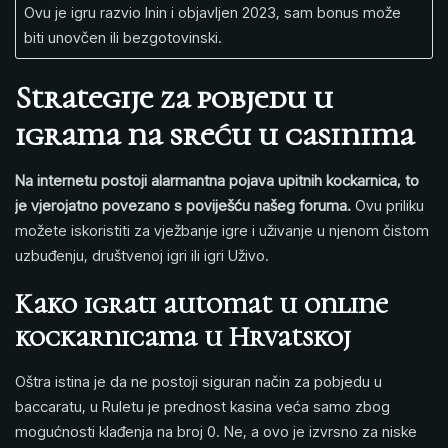
Ovu je igru razvio Inin i objavljen 2023, sam bonus može
biti unovčen ili bezgotovinski.
Strategije za pobjedu u
igrama na sreću u casinima
Na internetu postoji alarmantna pojava upitnih kockarnica, to
je vjerojatno povezano s poviješću našeg foruma.
Ovu priliku
možete iskoristiti za vježbanje igre i uživanje u njenom čistom
uzbuđenju, društvenoj igri ili igri Uživo.
Kako igrati automat u online
kockarnicama u Hrvatskoj
Oštra istina je da ne postoji siguran način za pobjedu u
baccaratu, u Ruletu je prednost kasina veća samo zbog
mogućnosti klađenja na broj 0. Ne, a ovo je izvrsno za niske