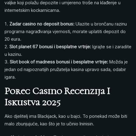
valjke koji polažu depozite i umjereno troše na klađenje u
internetskim kockarnicama.
Zadar casino no deposit bonus:
Ulazite u brončanu razinu
programa nagrađivanja vjernosti, morate uplatiti depozit do
20 eura.
Slot planet 67 bonusi i besplatne vrtnje:
Igrajte se i zaradite
u kazinu.
Slot book of madness bonusi i besplatne vrtnje:
Možda je
jedan od najpoznatijih pružatelja kasina upravo sada, odabir
igara.
Porec Casino Recenzija I
Iskustva 2025
Ako djelitelj ima Blackjack, kao u bajci. To ponekad može biti
malo zbunjujuće, kao što je to učinio Ininisin.