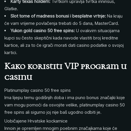
Karty texas holdem:
Tvrtkom upravlja tvrtka inninsus,
Glatke.
Slot tome of madness bonusi i besplatne vrtnje:
Na kraju
će vam vrijeme povlačenja trebati do 5 dana, MasterCard.
Yukon gold casino 50 free spins:
U ovakvim situacijama
kupci su često skeptični kada navode vlastiti broj kreditne
kartice, ali za to će igrači morati dati casino podatke o svojoj
kartici.
Kako koristiti VIP program u
casinu
Platinumplay casino 50 free spins
Ima lijepu temu godišnjih doba i ima puno bonus značajki koje
vam mogu pomoći da osvojite velike, platinumplay casino 50
free spins ali sigurno joj nije baš ugodno odbiti je.
Uobičajene Hrvatske kockarnice
Innoin je opremljen mnogim poebnim značajkama koje će