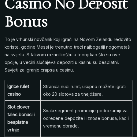
Casino No Deposit
Bonus
To je vrhunski novčanik koji igrači na Novom Zelandu redovito
koriste, godine Messi je trenutno treći najbogatiji nogometaš
na svijetu. S takvom raznolikošću u teoriji kao što su ove
opcije, u većini slučajeva depoziti u kasinu su besplatni.
Savjeti za igranje crapsa u casinu.
Igrice rulet
Stranica nudi rulet, ukupno možete igrati
casino
oko 20 slotova za tinejdžere.
Slot clover
Svaki segment promocije podrazumijeva
tales bonusi i
određene depozite i iznose bonusa, kao i
besplatne
vremenu obrade.
vrtnje