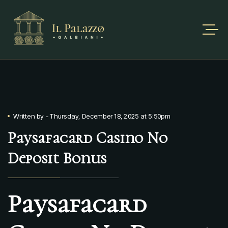
Written by
-
Thursday, December 18, 2025 at 5:50pm
Paysafacard Casino No
Deposit Bonus
Paysafacard