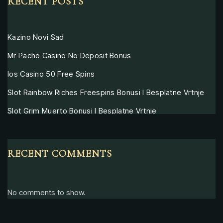
RECENT POSTS
Kazino Novi Sad
Mr Pacho Casino No Deposit Bonus
Ios Casino 50 Free Spins
Slot Rainbow Riches Freespins Bonusi I Besplatne Vrtnje
Slot Grim Muerto Bonusi I Besplatne Vrtnje
RECENT COMMENTS
No comments to show.