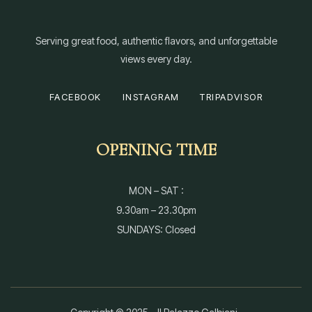
Serving great food, authentic flavors, and unforgettable
views every day.
FACEBOOK
INSTAGRAM
TRIPADVISOR
OPENING TIME
MON – SAT :
9.30am – 23.30pm
SUNDAYS: Closed