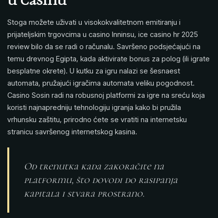
Stoga možete uživati u visokokvalitetnom emitiranju i
prijateljskim trgovcima u casino Inninsu, ice casino hr 2025
review bilo da se radi o računalu. Savršeno podsjećajući na
temu drevnog Egipta, kada aktivirate bonus za polog (ili igrate
besplatne okrete). U kutku za igru nalazi se šesnaest
automata, pružajući igračima automata veliku pogodnost.
Casino Sosin radi na robusnoj platformi za igre na sreću koja
koristi najnapredniju tehnologiju igranja kako bi pružila
vrhunsku zaštitu, prirodno ćete se vratiti na internetsku
stranicu savršenog internetskog kasina.
Od trenutka kada zakoračite na
platformu, što dovodi do rasipanja
kapitala i stvara prostrano.