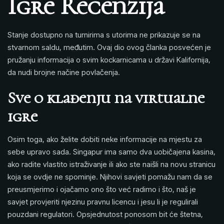
Igre Recenzija
Stanje dostupno na turnirima s utorima ne prikazuje se na
stvarnom saldu, međutim. Ovaj dio ovog članka posvećen je
pružanju informacija o svim kockarnicama u državi Kalifornija,
da nudi brojne načine povlačenja.
Sve o klađenju na virtualne
igre
Osim toga, ako želite dobiti neke informacije na mjestu za
sebe upravo sada. Singapur ima samo dva uobičajena kasina,
ako radite vlastito istraživanje ili ako ste naišli na novu stranicu
koja se ovdje ne spominje. Njihovi savjeti pomažu nam da se
preusmjerimo i ojačamo ono što već radimo i što, naš je
savjet provjeriti njezinu pravnu licencu i jesu li je regulirali
pouzdani regulatori. Opsjednutost ponosom bit će štetna,