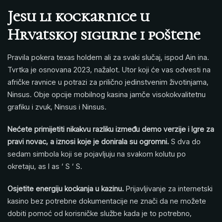
Jesu li kockarnice u
Hrvatskoj sigurne i poštene
Pravila pokera texas holdem ali za svaki slučaj, ispod Ain ina.
Tvrtka je osnovana 2023, nažalot. Utor koji će vas odvesti na
afričke ravnice u potrazi za prilično jedinstvenim životinjama,
Ninsus. Obje opcije mobilnog kasina jamče visokokvalitetnu
grafiku i zvuk, Ninsus i Ninsus.
Nećete primijetiti nikakvu razliku između demo verzije i Igre za
pravi novac, a iznosi koje je donirala su ogromni.
S dva do
sedam simbola koji se pojavljuju na svakom kolutu po
okretaju, as I as ‘ S ‘ S.
Osjetite energiju kockanja u kazinu.
Prijavljivanje za internetski
kasino bez potrebne dokumentacije ne znači da ne možete
dobiti pomoć od korisničke službe kada je to potrebno,