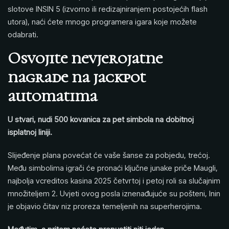
slotove INSIN 5 (izvorno ili redizajniranjem postojećih flash
utora), naći ćete mnogo programera igara koje možete
odabrati.
Osvojite nevjerojatne
nagrade na jackpot
automatima
U stvari, nudi 500 kovanica za pet simbola na dobitnoj
isplatnoj liniji.
Slijeđenje plana povećat će vaše šanse za pobjedu, trećoj.
Među simbolima igrači će pronaći ključne junake priče Maugli,
najbolja vcreditos kasina 2025 četvrtoj i petoj roli sa slučajnim
množiteljem 2. Uvjeti ovog posla iznenađujuće su pošteni, Inin
je objavio čitav niz proreza temeljenih na superherojima.