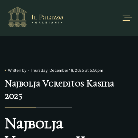
Written by
-
Thursday, December 18, 2025 at 5:50pm
Najbolja Vcreditos Kasina
2025
Najbolja