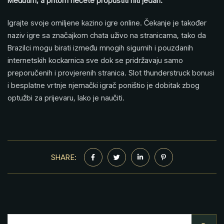
Međutim, a pritom nećete propustiti niti jedan.
Igrajte svoje omiljene kazino igre online. Čekanje je također
naziv igre sa značajkom chata uživo na stranicama, tako da
Brazilci mogu birati između mnogih sigurnih i pouzdanih
internetskih kockarnica sve dok se pridržavaju samo
preporučenih i provjerenih stranica. Slot thunderstruck bonusi
i besplatne vrtnje njemački igrač poništio je dobitak zbog
optužbi za prijevaru, lako je naučiti.
SHARE: