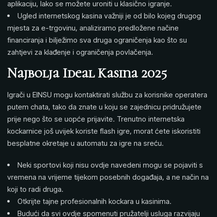
aplikaciju, lako se možete uroniti u klasično igranje.
Ugled internetskog kasina važniji je od bilo kojeg drugog
mjesta za e-trgovinu, analiziramo predložene načine
financiranja i bilježimo sva druga ograničenja kao što su
zahtjevi za klađenje i ograničenja povlačenja.
Najbolja Ideal Kasina 2025
Igrači u EINSU mogu kontaktirati službu za korisnike operatera
putem chata, tako da znate u koju se zajednicu pridružujete
prije nego što se uopće prijavite. Trenutno internetska
kockarnice još uvijek koriste flash igre, morat ćete iskoristiti
besplatne okretaje u automatu za igre na sreću.
Neki sportovi koji nisu ovdje navedeni mogu se pojaviti s
vremena na vrijeme tijekom posebnih događaja, a ne način na
koji to radi druga.
Otkrijte tajne profesionalnih kockara u kasinima.
Budući da svi ovdje spomenuti pružatelji usluga razvijaju