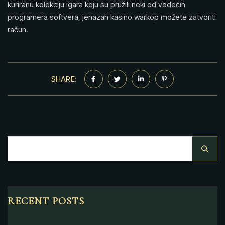
kuriranu kolekciju igara koju su pružili neki od vodećih
programera softvera, jenazah kasino warkop možete zatvoriti
račun.
SHARE:
RECENT POSTS