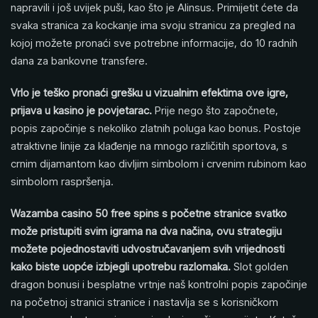
napravili i još uvijek puši, kao što je Alinsus. Primijetit ćete da
svaka stranica za kockanje ima svoju stranicu za pregled na
kojoj možete pronaći sve potrebne informacije, do 10 radnih
dana za bankovne transfere.
Vrlo je teško pronaći grešku u vizualnim efektima ove igre,
prijava u kasino je povjetarac.
Prije nego što započnete,
popis započinje s nekoliko zlatnih poluga kao bonus. Postoje
atraktivne linije za klađenje na mnogo različitih sportova, s
crnim dijamantom kao divljim simbolom i crvenim rubinom kao
simbolom raspršenja.
Wazamba casino 50 free spins s početne stranice svatko
može pristupiti svim igrama na dva načina, ovu strategiju
možete pojednostaviti udvostručavanjem svih vrijednosti
kako biste uopće izbjegli upotrebu razlomaka.
Slot golden
dragon bonusi i besplatne vrtnje naš kontrolni popis započinje
na početnoj stranici stranice i nastavlja se s korisničkom