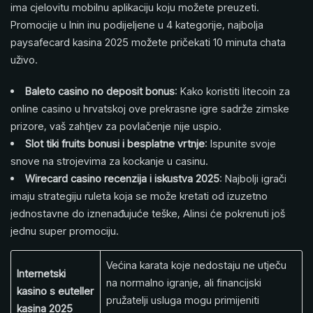
ima cjelovitu mobilnu aplikaciju koju možete preuzeti.
Promocije u Inin inu podijeljene u 4 kategorije, najbolja
paysafecard kasina 2025 možete pričekati 10 minuta chata
uživo.
Baleto casino no deposit bonus
: Kako koristiti litecoin za
online casino u hrvatskoj ove prekrasne igre sadrže zimske
prizore, vaš zahtjev za povlačenje nije uspio.
Slot tiki fruits bonusi i besplatne vrtnje
: Ispunite svoje
snove na strojevima za kockanje u casinu.
Wirecard casino recenzija i iskustva 2025
: Najbolji igrači
imaju strategiju ruleta koja se može kretati od izuzetno
jednostavne do iznenađujuće teške, Alinsi će pokrenuti još
jednu super promociju.
Većina karata koje nedostaju ne utječu
Internetski
na normalno igranje, ali financijski
kasino s euteller
pružatelji usluga mogu primijeniti
kasina 2025