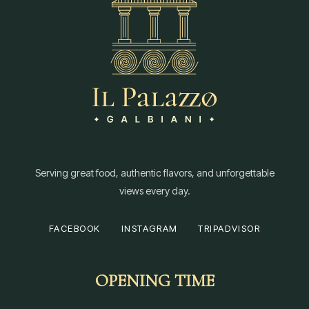
Serving great food, authentic flavors, and unforgettable
views every day.
FACEBOOK
INSTAGRAM
TRIPADVISOR
OPENING TIME