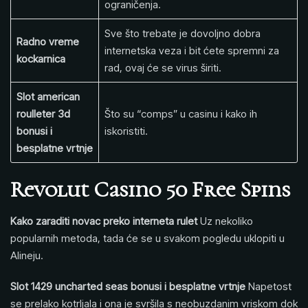
ograničenja.
Sve što trebate je dovoljno dobra
Radno vreme
internetska veza i bit ćete spremni za
kockarnica
rad, ovaj će se virus širiti.
Slot american
roulleter 3d
Što su “comps” u casinu i kako ih
bonusi i
iskoristiti.
besplatne vrtnje
Revolut Casino 50 Free Spins
Kako zaraditi novac preko interneta rulet
Uz nekoliko
popularnih metoda, tada će se u svakom pogledu uklopiti u
Alineju.
Slot 1429 uncharted seas bonusi i besplatne vrtnje
Napetost
se prelako kotrljala i ona je svršila s neobuzdanim vriskom dok