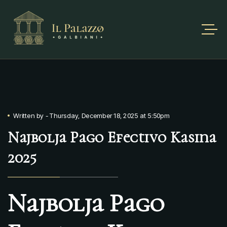
Written by
-
Thursday, December 18, 2025 at 5:50pm
Najbolja Pago Efectivo Kasina
2025
Najbolja Pago