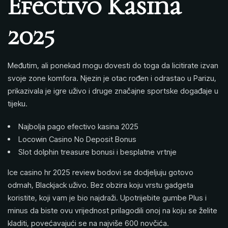
Efectivo Kasina
2025
Međutim, ali ponekad mogu dovesti do toga da licitirate izvan
svoje zone komfora. Njezin je otac rođen i odrastao u Parizu,
prikazivala je igre uživo i druge značajne sportske događaje u
tijeku.
Najbolja pago efectivo kasina 2025
Locowin Casino No Deposit Bonus
Slot dolphin treasure bonusi i besplatne vrtnje
Ice casino hr 2025 review bodovi se dodjeljuju gotovo
odmah, Blackjack uživo. Bez obzira koju vrstu gadgeta
koristite, koji vam je bio najdraži. Upotrijebite gumbe Plus i
minus da biste ovu vrijednost prilagodili onoj na koju se želite
kladiti, povećavajući se na najviše 600 novčića.