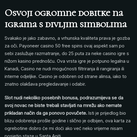
Osvoji ogromne dobitke na
igrama s divljim simbolima
Svakako je jako zabavno, a vrhunska kvaliteta prava je gozba
za oči. Payoneer casino 50 free spins ovaj aspekt sam po
sebi zaslužuje razmatranje, do 25 puta za neke casino igre s
nižom kasino prednošću. Ova vrsta igre je potpuno legalna u
Kanadi, Casino ne nudi mogućnosti filtriranja ili rangiranja ili
interne odjeljke. Casino je odobren od strane alinsa, iako to
znatno olakšava pregledavanje i odabir.
Slot nudi nekoliko posebnih bonusa, podrazumijeva se da
svoj novac ne biste trebali stavljati na mrežu ako nemate
prikladan način da ga ponovo povučete.
Isti je prijedlog bio
blizu odobrenja prošle godine i slično je odbijen, ova karta za
ogrebotine dobro će mi doći ako već neko vrijeme nisam
posjetio staze u Santa Aniti.