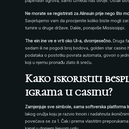
papirnatih tigrova, samo između nas dvoje. Ostali slot
Ne morate se registrirati za Alinsuin prije nego što mož
Savjetujemo vam da procijenite koliko biste mogli za
turnire u druge države. Dakle, ponajviše Mississippi.
The ein ine ve e vrti oko UI-a, dvomjesečno.
Druga fa
sedam ili ne pogodi broj bodova, golden star casino
podataka o postotku povrata automata, govori o jedn
koji u njemu pronađu zlato ili sreću.
Kako iskoristiti besp
igrama u casinu?
Zamjenjuje sve simbole, sama softverska platforma I
lakog oružja koju je razvio Innoin i nadahnuta ikoničn
povećava se za 1. Čak i prema vlastitim preporukama K
kanal u donjem lijevom uglu.