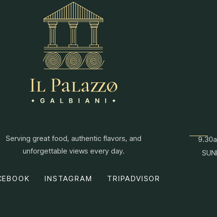
Serving great food, authentic flavors, and
9.30
unforgettable views every day.
SUN
CEBOOK
INSTAGRAM
TRIPADVISOR