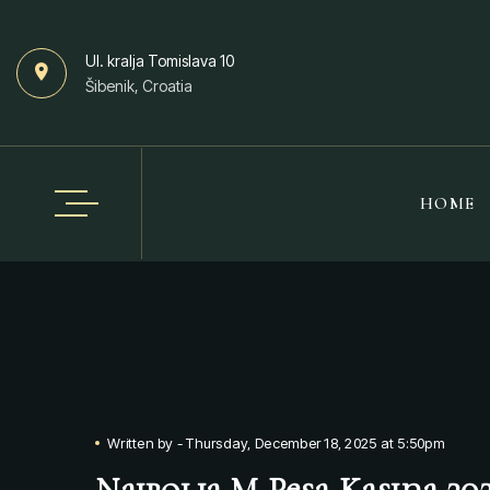
Ul. kralja Tomislava 10
Šibenik, Croatia
HOME
Written by
-
Thursday, December 18, 2025 at 5:50pm