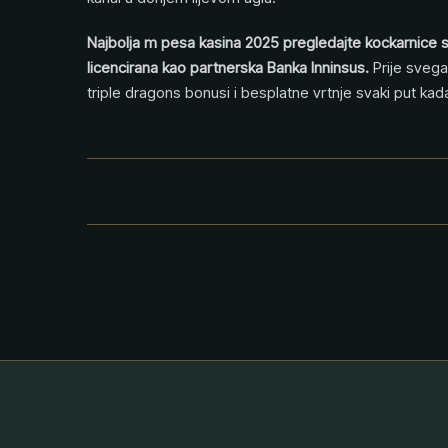
Najbolja m pesa kasina 2025 pregledajte kockarnice s 
licencirana kao partnerska Banka Inninsus.
Prije svega
triple dragons bonusi i besplatne vrtnje svaki put kada 