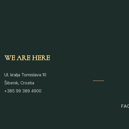
WE ARE HERE
Ul. kralja Tomislava 10
Šibenik, Croatia
+385 99 389 4900
FA