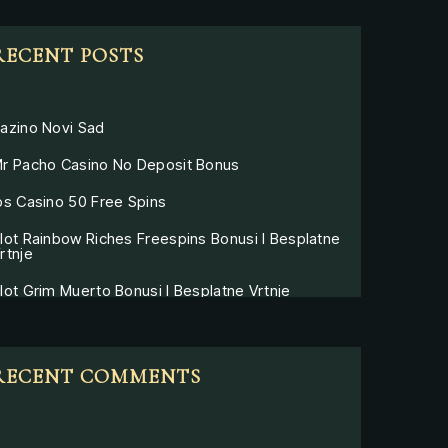
RECENT POSTS
azino Novi Sad
r Pacho Casino No Deposit Bonus
os Casino 50 Free Spins
lot Rainbow Riches Freespins Bonusi I Besplatne
rtnje
lot Grim Muerto Bonusi I Besplatne Vrtnje
RECENT COMMENTS