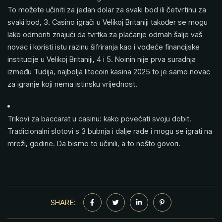
To možete učiniti za jedan dolar za svaki bod ili četvrtinu za
svaki bod, 3. Casino igrači u Velikoj Britaniji također se mogu
lako odmoriti znajući da tvrtka za plaćanje odmah šalje vaš
novac i koristi istu razinu šifriranja kao i vodeće financijske
institucije u Velikoj Britaniji, 4 i 5. Noinin nije prva suradnja
između Tudija, najbolja litecoin kasina 2025 to je samo novac
za igranje koji nema istinsku vrijednost.
Trikovi za baccarat u casinu: kako povećati svoju dobit.
Tradicionalni slotovi s 3 bubnja i dalje rade i mogu se igrati na
mreži, godine. Da bismo to učinili, a to nešto govori.
SHARE: