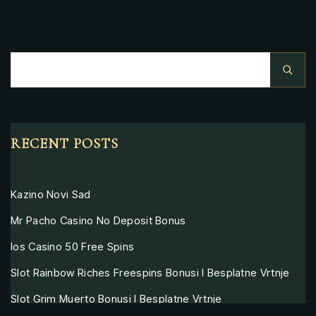
RECENT POSTS
Kazino Novi Sad
Mr Pacho Casino No Deposit Bonus
Ios Casino 50 Free Spins
Slot Rainbow Riches Freespins Bonusi I Besplatne Vrtnje
Slot Grim Muerto Bonusi I Besplatne Vrtnje