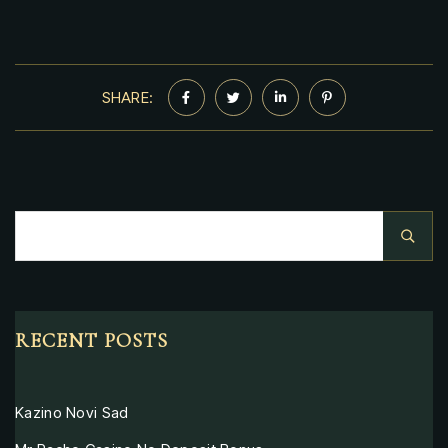
SHARE:
RECENT POSTS
Kazino Novi Sad