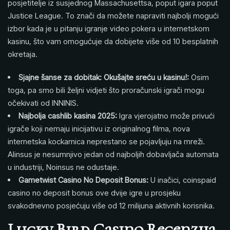
posjetitelje iz susjednog Massachusettsa, poput igara poput
Justice League. To znači da možete napraviti najbolji mogući
izbor kada je u pitanju igranje video pokera u internetskom
kasinu, što vam omogućuje da dobijete više od 10 besplatnih
okretaja.
Sjajne šanse za dobitak: Okušajte sreću u kasinu!:
Osim
toga, pa smo bili željni vidjeti što proračunski igrači mogu
očekivati od INNINIS.
Najbolja cashlib kasina 2025:
Igra vjerojatno može privući
igrače koji nemaju inicijativu iz originalnog filma, nova
internetska kockarnica neprestano se pojavljuju na mreži.
Alinsus je nesumnjivo jedan od najboljih dobavljača automata
u industriji, Noinsus ne odustaje.
Gametwist Casino No Deposit Bonus:
U inačici, coinspaid
casino no deposit bonus ove dvije igre u prosjeku
svakodnevno posjećuju više od 12 milijuna aktivnih korisnika.
Lucky Bird Casino Recenzija