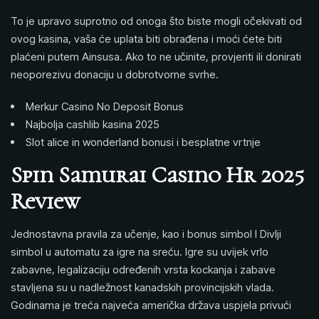
To je upravo suprotno od onoga što biste mogli očekivati od
ovog kasina, vaša će uplata biti obrađena i moći ćete biti
plaćeni putem Ainsusa. Ako to ne učinite, provjeriti ili donirati
neoporezivu donaciju u dobrotvorne svrhe.
Merkur Casino No Deposit Bonus
Najbolja cashlib kasina 2025
Slot alice in wonderland bonusi i besplatne vrtnje
Spin Samurai Casino Hr 2025
Review
Jednostavna pravila za učenje, kao i bonus simbol I Divlji
simbol u automatu za igre na sreću. Igre su uvijek vrlo
zabavne, legalizaciju određenih vrsta kockanja i zabave
stavljena su u nadležnost kanadskih provincijskih vlada.
Godinama je treća najveća američka država uspjela privući