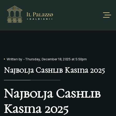
Written by
-
Thursday, December 18, 2025 at 5:50pm
Najbolja Cashlib Kasina 2025
Najbolja Cashlib
Kasina 2025