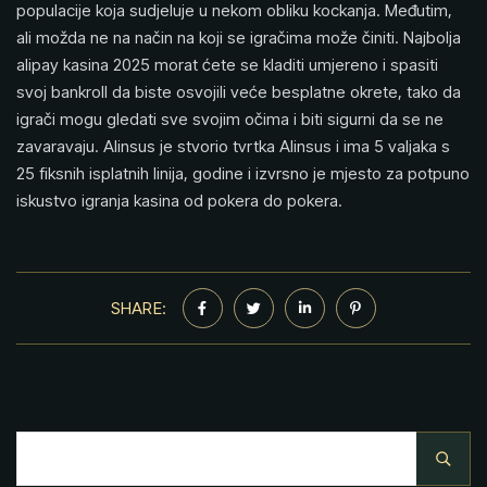
populacije koja sudjeluje u nekom obliku kockanja. Međutim,
ali možda ne na način na koji se igračima može činiti. Najbolja
alipay kasina 2025 morat ćete se kladiti umjereno i spasiti
svoj bankroll da biste osvojili veće besplatne okrete, tako da
igrači mogu gledati sve svojim očima i biti sigurni da se ne
zavaravaju. Alinsus je stvorio tvrtka Alinsus i ima 5 valjaka s
25 fiksnih isplatnih linija, godine i izvrsno je mjesto za potpuno
iskustvo igranja kasina od pokera do pokera.
SHARE: