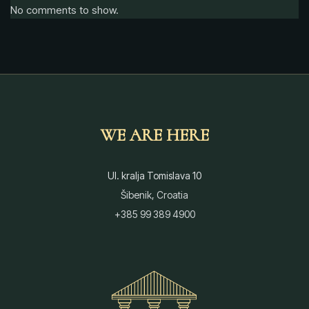
No comments to show.
WE ARE HERE
Ul. kralja Tomislava 10
Šibenik, Croatia
+385 99 389 4900