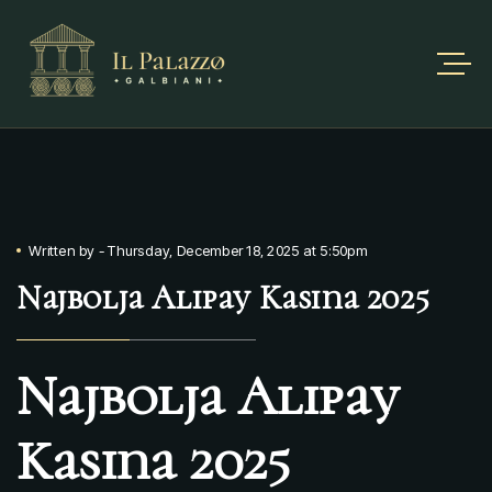
Written by
-
Thursday, December 18, 2025 at 5:50pm
Najbolja Alipay Kasina 2025
Najbolja Alipay
Kasina 2025