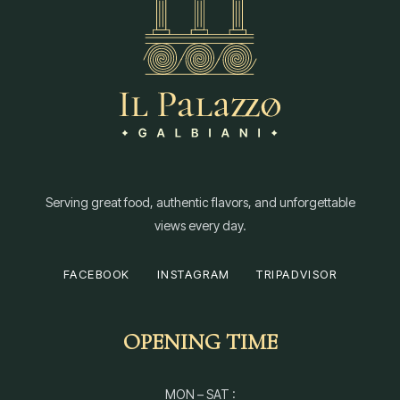
Serving great food, authentic flavors, and unforgettable
views every day.
FACEBOOK
INSTAGRAM
TRIPADVISOR
OPENING TIME
MON – SAT :