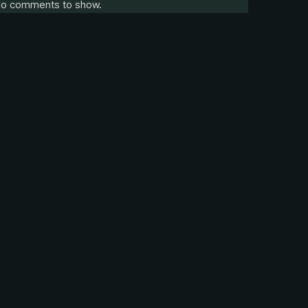
o comments to show.