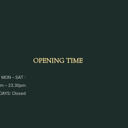
OPENING TIME
MON – SAT :
am – 23.30pm
DAYS: Closed