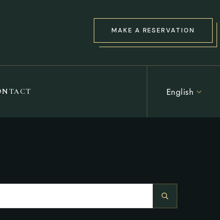
MAKE A RESERVATION
English
ONTACT