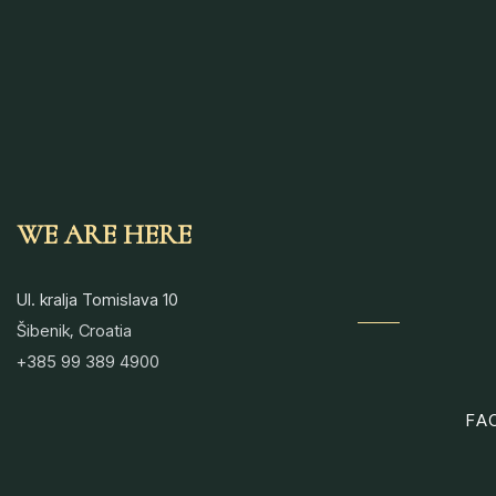
WE ARE HERE
Ul. kralja Tomislava 10
Šibenik, Croatia
+385 99 389 4900
FA