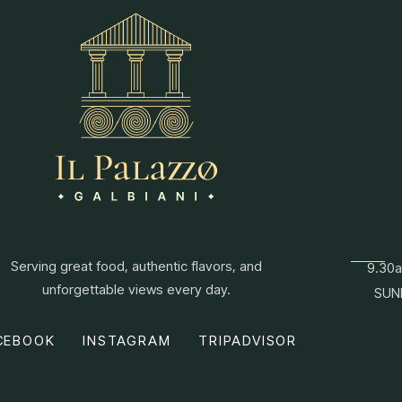
Serving great food, authentic flavors, and
9.30
unforgettable views every day.
SUN
CEBOOK
INSTAGRAM
TRIPADVISOR