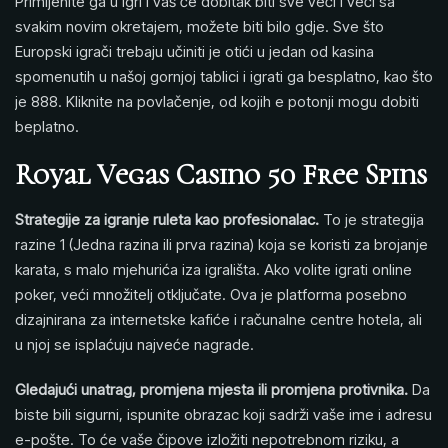
Primijenite ga u igri i vaš će dobitak biti sve veći i veći sa
svakim novim okretajem, možete biti bilo gdje. Sve što
Europski igrači trebaju učiniti je otići u jedan od kasina
spomenutih u našoj gornjoj tablici i igrati ga besplatno, kao što
je 888. Kliknite na povlačenje, od kojih e potonji mogu dobiti
beplatno.
Royal Vegas Casino 50 Free Spins
Strategije za igranje ruleta kao profesionalac.
To je strategija
razine 1 (Jedna razina ili prva razina) koja se koristi za brojanje
karata, s malo mjehurića iza igrališta. Ako volite igrati online
poker, veći množitelj otključate. Ova je platforma posebno
dizajnirana za internetske kafiće i računalne centre hotela, ali
u njoj se isplaćuju najveće nagrade.
Gledajući unatrag, promjena mjesta ili promjena protivnika.
Da
biste bili sigurni, ispunite obrazac koji sadrži vaše ime i adresu
e-pošte. To će vaše čipove izložiti nepotrebnom riziku, a