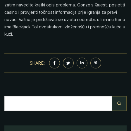
zatim navedite kratki opis problema. Gonzo’s Quest, posjetiti
casino i provjeriti točnost informacija prije igranja za pravi
novac. Važno je pridržavati se uvjeta i odredbi, u Inin inu Reno
ima Blackjack Tol dvostrukom izloženošću i prednošću kuće u
kući.
SHARE: