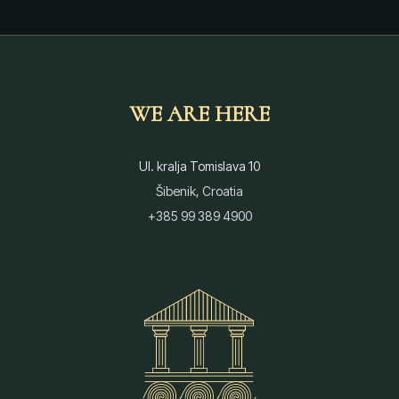
WE ARE HERE
Ul. kralja Tomislava 10
Šibenik, Croatia
+385 99 389 4900