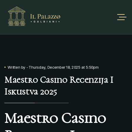
Written by
-
Thursday, December 18, 2025 at 5:50pm
Maestro Casino Recenzija I
Iskustva 2025
Maestro Casino