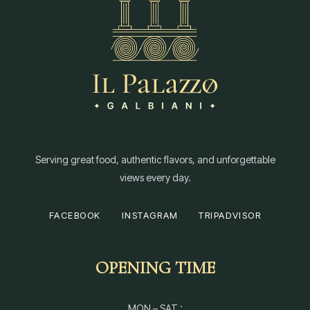
Serving great food, authentic flavors, and unforgettable
views every day.
FACEBOOK
INSTAGRAM
TRIPADVISOR
OPENING TIME
MON – SAT :