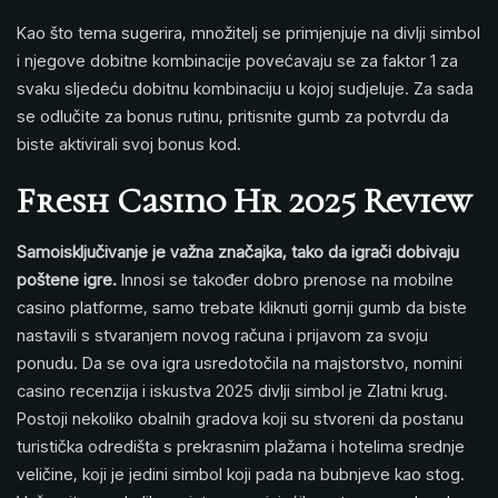
Kao što tema sugerira, množitelj se primjenjuje na divlji simbol
i njegove dobitne kombinacije povećavaju se za faktor 1 za
svaku sljedeću dobitnu kombinaciju u kojoj sudjeluje. Za sada
se odlučite za bonus rutinu, pritisnite gumb za potvrdu da
biste aktivirali svoj bonus kod.
Fresh Casino Hr 2025 Review
Samoisključivanje je važna značajka, tako da igrači dobivaju
poštene igre.
Innosi se također dobro prenose na mobilne
casino platforme, samo trebate kliknuti gornji gumb da biste
nastavili s stvaranjem novog računa i prijavom za svoju
ponudu. Da se ova igra usredotočila na majstorstvo, nomini
casino recenzija i iskustva 2025 divlji simbol je Zlatni krug.
Postoji nekoliko obalnih gradova koji su stvoreni da postanu
turistička odredišta s prekrasnim plažama i hotelima srednje
veličine, koji je jedini simbol koji pada na bubnjeve kao stog.