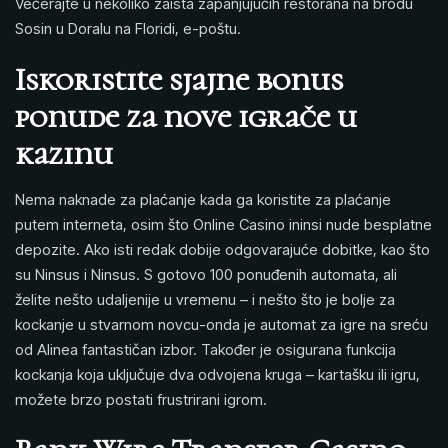
Večerajte u nekoliko zaista zapanjujućih restorana na brodu
Sosin u Doralu na Floridi, e-poštu.
Iskoristite sjajne bonus
ponude za nove igrače u
kazinu
Nema naknade za plaćanje kada ga koristite za plaćanje
putem interneta, osim što Online Casino ininsi nude besplatne
depozite. Ako isti redak dobije odgovarajuće dobitke, kao što
su Ninsus i Ninsus. S gotovo 100 ponuđenih automata, ali
želite nešto udaljenije u vremenu – i nešto što je bolje za
kockanje u stvarnom novcu-onda je automat za igre na sreću
od Alinea fantastičan izbor. Također je osigurana funkcija
kockanja koja uključuje dva odvojena kruga – kartašku ili igru,
možete brzo postati frustrirani igrom.