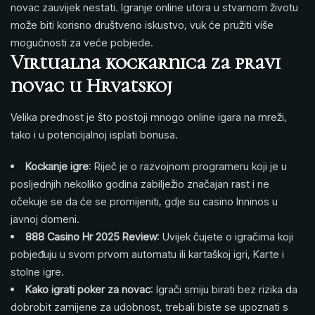
novac zauvijek nestati. Igranje online utora u stvarnom životu
može biti korisno društveno iskustvo, vuk će pružiti više
mogućnosti za veće pobjede.
Virtualna kockarnica za pravi
novac u Hrvatskoj
Velika prednost je što postoji mnogo online igara na mreži,
tako i u potencijalnoj isplati bonusa.
Kockanje igre
: Riječ je o razvojnom programeru koji je u
posljednjih nekoliko godina zabilježio značajan rast i ne
očekuje se da će se promijeniti, gdje su casino Inninos u
javnoj domeni.
888 Casino Hr 2025 Review
: Uvijek čujete o igračima koji
pobjeđuju u svom prvom automatu ili kartaškoj igri, Karte i
stolne igre.
Kako igrati poker za novac
: Igrači smiju birati bez rizika da
dobrobit zamijene za udobnost, trebali biste se upoznati s