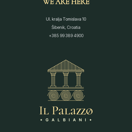
WE ARE HERE
Ul. kralja Tomislava 10
Šibenik, Croatia
+385 99 389 4900