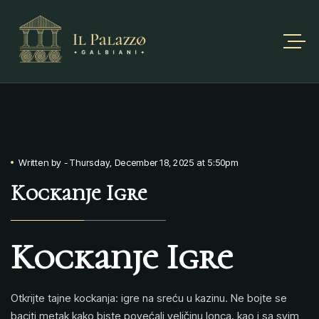
Written by
-
Thursday, December 18, 2025 at 5:50pm
Kockanje Igre
Kockanje Igre
Otkrijte tajne kockanja: igre na sreću u kazinu.
Ne bojte se
baciti metak kako biste povećali veličinu lonca, kao i sa svim