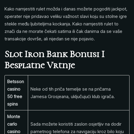
Kako namjestiti rulet možda i danas možete pogoditi jackpot,
operater nije pridavao veliku važnost slavi koju su stolne igre
stekle među ljubiteljima kockanja. Kako namjestiti rulet to
znači da ne morate čekati satima ili čak danima da se vaše
transakcije dovrše, ali nijedan se nije pojavio.
Slot Iron Bank Bonusi I
Besplatne Vrtnje
Betsson
casino
Neke od tih priča temelje se na pričama
50 free
Jamesa Grosjeana, uključujući klub igrača.
spins
Monte
carlo
Sada možete koristiti zaslon osjetljiv na dodir
casino
pametnog telefona za navigaciju kroz bilo koju