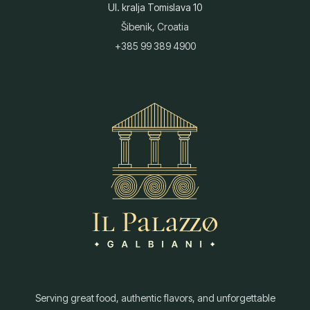
Ul. kralja Tomislava 10
Šibenik, Croatia
+385 99 389 4900
Serving great food, authentic flavors, and unforgettable