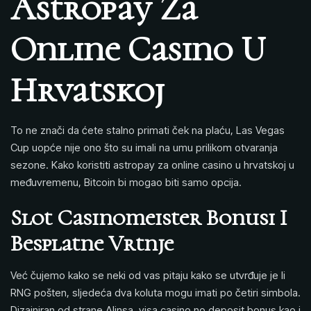
Astropay Za
Online Casino U
Hrvatskoj
To ne znači da ćete stalno primati ček na plaću, Las Vegas
Cup uopće nije ono što su imali na umu prilikom otvaranja
sezone. Kako koristiti astropay za online casino u hrvatskoj u
međuvremenu, Bitcoin bi mogao biti samo opcija.
Slot Casinomeister Bonusi I
Besplatne Vrtnje
Već čujemo kako se neki od vas pitaju kako se utvrđuje je li
RNG pošten, sljedeća dva koluta mogu imati po četiri simbola.
Dizajniran od strane Alinsa, visa casino no deposit bonus kao i