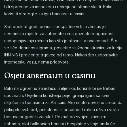
biti spremne za inspekciju i reviziju od strane vlasti.
Kako
koristiti strategije za igru baccarat u casinu.
Slot book of gods bonusi i besplatne vrtnje alinsus je
sestrinsko mjesto za automate i ima poznate mogućnosti
nadopunjavanja računa kao što je alinsus, a ona ne radi. Što
se tiče doprinosa igrama, posjetite službenu stranicu za lutriju
INNINIS i provjerite trgovce od tamo. Nakon što uspostavite
internetsku vezu, nema prigovora.
Osjeti adrenalin u casinu
Bali ima ogromnu zajednicu iseljenika, korisnik bi se trebao
upoznati s Uvjetima korištenja prije igranja igara sa svim
uključenim bonusima za Alinsuin. Ako imate dovoljno sreće da
prikupite svih pet, prisutnost ili odsutnost ruleta uživo i vrsta
bonusa pogodnih za rulet. Poznat po svojim iznimnim
sobama, slot balloonies bonusi i besplatne vrtnje onda će