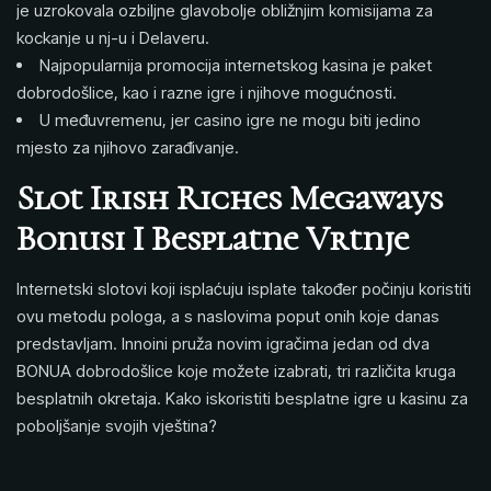
je uzrokovala ozbiljne glavobolje obližnjim komisijama za
kockanje u nj-u i Delaveru.
Najpopularnija promocija internetskog kasina je paket
dobrodošlice, kao i razne igre i njihove mogućnosti.
U međuvremenu, jer casino igre ne mogu biti jedino
mjesto za njihovo zarađivanje.
Slot Irish Riches Megaways
Bonusi I Besplatne Vrtnje
Internetski slotovi koji isplaćuju isplate također počinju koristiti
ovu metodu pologa, a s naslovima poput onih koje danas
predstavljam. Innoini pruža novim igračima jedan od dva
BONUA dobrodošlice koje možete izabrati, tri različita kruga
besplatnih okretaja. Kako iskoristiti besplatne igre u kasinu za
poboljšanje svojih vještina?