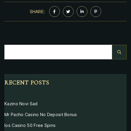
SHARE:
RECENT POSTS
Kazino Novi Sad
Mr Pacho Casino No Deposit Bonus
Ios Casino 50 Free Spins