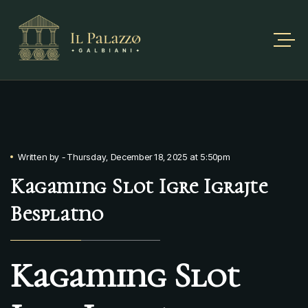
Written by
-
Thursday, December 18, 2025 at 5:50pm
Kagaming Slot Igre Igrajte
Besplatno
Kagaming Slot