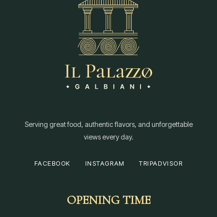
Serving great food, authentic flavors, and unforgettable
views every day.
FACEBOOK
INSTAGRAM
TRIPADVISOR
OPENING TIME