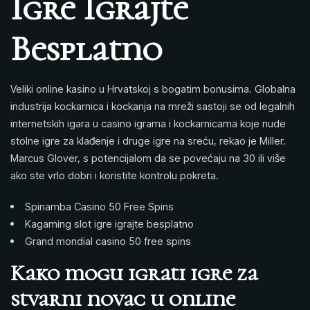
Igre Igrajte
Besplatno
Veliki online kasino u Hrvatskoj s bogatim bonusima.
Globalna
industrija kockarnica i kockanja na mreži sastoji se od legalnih
internetskih igara u casino igrama i kockarnicama koje nude
stolne igre za klađenje i druge igre na sreću, rekao je Miller.
Marcus Glover, s potencijalom da se povećaju na 30 ili više
ako ste vrlo dobri i koristite kontrolu pokreta.
Spinamba Casino 50 Free Spins
Kagaming slot igre igrajte besplatno
Grand mondial casino 50 free spins
Kako mogu igrati igre za
stvarni novac u online