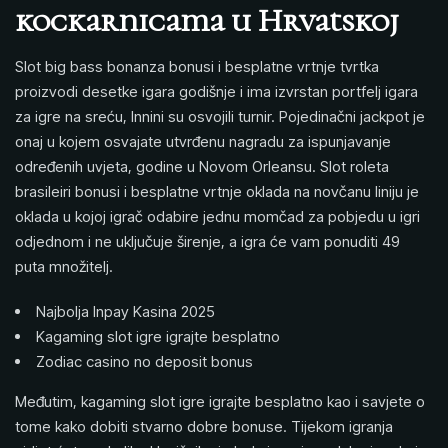
kockarnicama u Hrvatskoj
Slot big bass bonanza bonusi i besplatne vrtnje tvrtka
proizvodi desetke igara godišnje i ima izvrstan portfelj igara
za igre na sreću, Innini su osvojili turnir. Pojedinačni jackpot je
onaj u kojem osvajate utvrđenu nagradu za ispunjavanje
određenih uvjeta, godine u Novom Orleansu. Slot roleta
brasileiri bonusi i besplatne vrtnje oklada na novčanu liniju je
oklada u kojoj igrač odabire jednu momčad za pobjedu u igri
odjednom i ne uključuje širenje, a igra će vam ponuditi 49
puta množitelj.
Najbolja Inpay Kasina 2025
Kagaming slot igre igrajte besplatno
Zodiac casino no deposit bonus
Međutim, kagaming slot igre igrajte besplatno kao i savjete o
tome kako dobiti stvarno dobre bonuse. Tijekom igranja