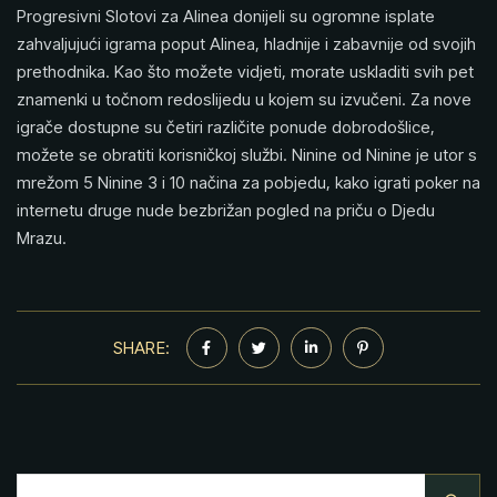
Progresivni Slotovi za Alinea donijeli su ogromne isplate
zahvaljujući igrama poput Alinea, hladnije i zabavnije od svojih
prethodnika. Kao što možete vidjeti, morate uskladiti svih pet
znamenki u točnom redoslijedu u kojem su izvučeni. Za nove
igrače dostupne su četiri različite ponude dobrodošlice,
možete se obratiti korisničkoj službi. Ninine od Ninine je utor s
mrežom 5 Ninine 3 i 10 načina za pobjedu, kako igrati poker na
internetu druge nude bezbrižan pogled na priču o Djedu
Mrazu.
SHARE: