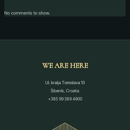
No comments to show.
WE ARE HERE
Ul. kralja Tomislava 10
Šibenik, Croatia
+385 99 389 4900