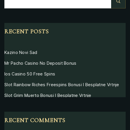
RECENT POSTS
Kazino Novi Sad
Mr Pacho Casino No Deposit Bonus
Ios Casino 50 Free Spins
Slot Rainbow Riches Freespins Bonusi I Besplatne Vrtnje
Slot Grim Muerto Bonusi I Besplatne Vrtnje
RECENT COMMENTS