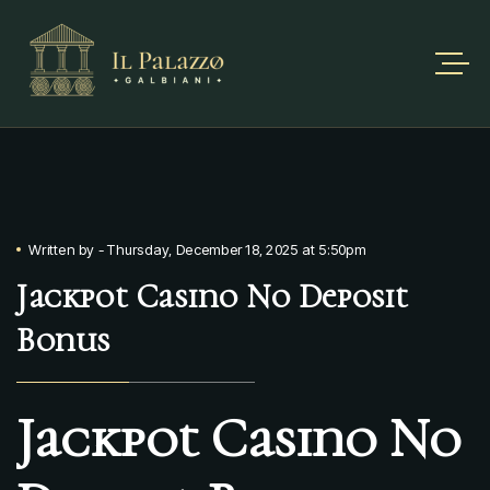
Written by
-
Thursday, December 18, 2025 at 5:50pm
Jackpot Casino No Deposit
Bonus
Jackpot Casino No