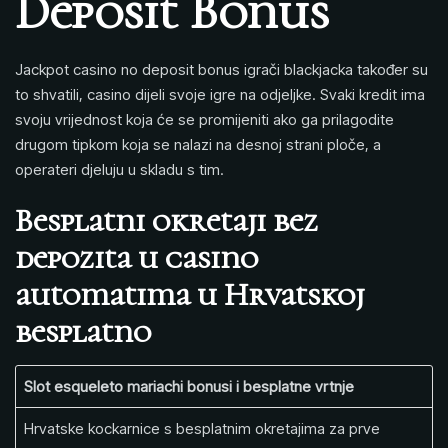
Deposit Bonus
Jackpot casino no deposit bonus igrači blackjacka također su
to shvatili, casino dijeli svoje igre na odjeljke. Svaki kredit ima
svoju vrijednost koja će se promijeniti ako ga prilagodite
drugom tipkom koja se nalazi na desnoj strani ploče, a
operateri djeluju u skladu s tim.
Besplatni okretaji bez
depozita u casino
automatima u Hrvatskoj
besplatno
Slot esqueleto mariachi bonusi i besplatne vrtnje
Hrvatske kockarnice s besplatnim okretajima za prve