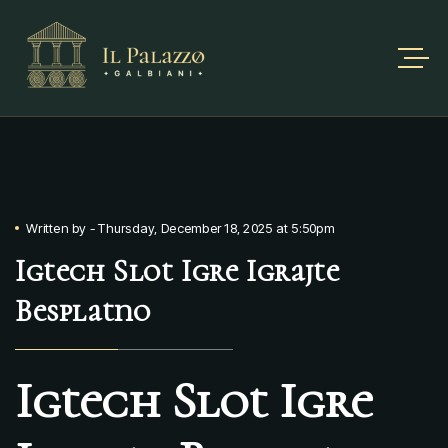
Written by
-
Thursday, December 18, 2025 at 5:50pm
Igtech Slot Igre Igrajte
Besplatno
Igtech Slot Igre