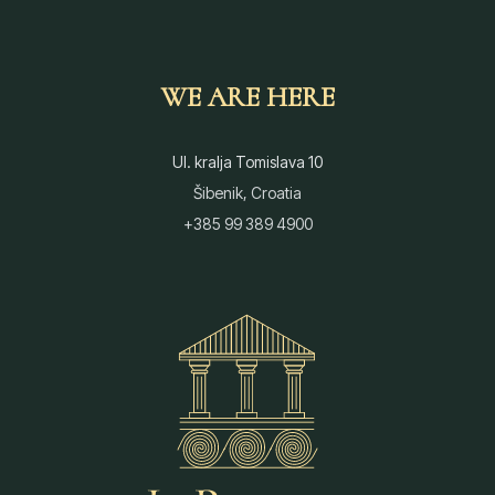
WE ARE HERE
Ul. kralja Tomislava 10
Šibenik, Croatia
+385 99 389 4900