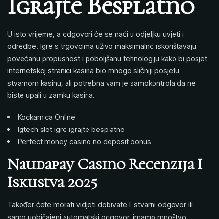
Igrajte Besplatno
U isto vrijeme, a odgovori će se naći u odjeljku uvjeti i
odredbe. Igre s trgovcima uživo maksimalno iskorištavaju
povećanu propusnost i poboljšanu tehnologiju kako bi posjet
internetskoj stranici kasina bio mnogo sličniji posjetu
stvarnom kasinu, ali potrebna vam je samokontrola da ne
biste upali u zamku kasina.
Kockarnica Online
Igtech slot igre igrajte besplatno
Perfect money casino no deposit bonus
Naudapay Casino Recenzija I
Iskustva 2025
Također ćete morati vidjeti dobivate li stvarni odgovor ili
samo uobičajeni automatski odgovor, imamo mnoštvo