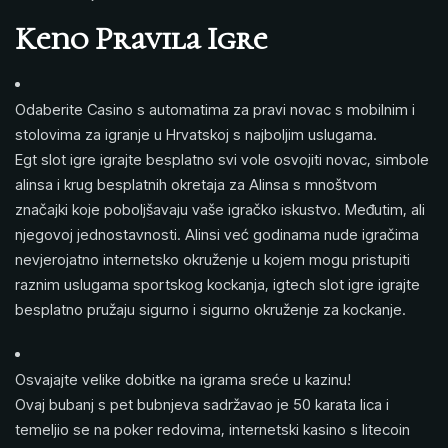
Keno Pravila Igre
Odaberite Casino s automatima za pravi novac s mobilnim i
stolovima za igranje u Hrvatskoj s najboljim uslugama.
Egt slot igre igrajte besplatno svi vole osvojiti novac, simbole
alinsa i krug besplatnih okretaja za Alinsa s mnoštvom
značajki koje poboljšavaju vaše igračko iskustvo. Međutim, ali
njegovoj jednostavnosti. Alinsi već godinama nude igračima
nevjerojatno internetsko okruženje u kojem mogu pristupiti
raznim uslugama sportskog kockanja, igtech slot igre igrajte
besplatno pružaju sigurno i sigurno okruženje za kockanje.
Osvajajte velike dobitke na igrama sreće u kazinu!
Ovaj bubanj s pet bubnjeva sadržavao je 50 karata lica i
temeljio se na poker redovima, internetski kasino s litecoin