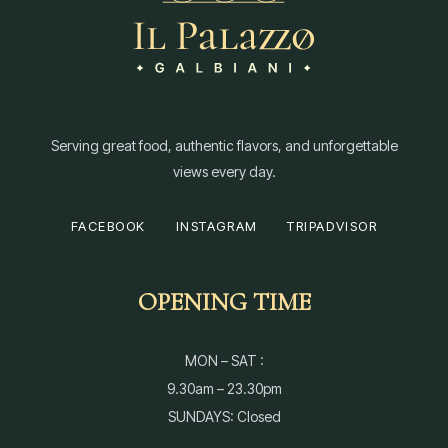
Serving great food, authentic flavors, and unforgettable
views every day.
FACEBOOK
INSTAGRAM
TRIPADVISOR
OPENING TIME
MON – SAT :
9.30am – 23.30pm
SUNDAYS: Closed