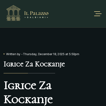
Written by
-
Thursday, December 18, 2025 at 5:50pm
Igrice Za Kockanje
Igrice Za
Kockanje