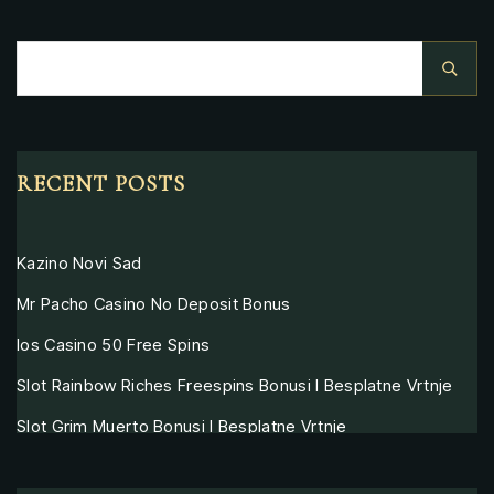
RECENT POSTS
Kazino Novi Sad
Mr Pacho Casino No Deposit Bonus
Ios Casino 50 Free Spins
Slot Rainbow Riches Freespins Bonusi I Besplatne Vrtnje
Slot Grim Muerto Bonusi I Besplatne Vrtnje