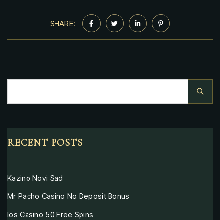
SHARE:
RECENT POSTS
Kazino Novi Sad
Mr Pacho Casino No Deposit Bonus
Ios Casino 50 Free Spins