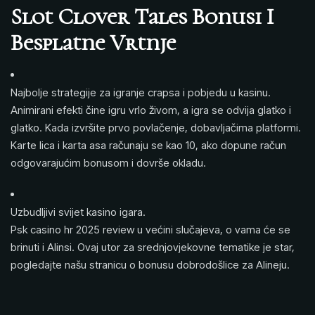
Slot Clover Tales Bonusi I
Besplatne Vrtnje
Najbolje strategije za igranje crapsa i pobjedu u kasinu.
Animirani efekti čine igru vrlo živom, a igra se odvija glatko i
glatko. Kada izvršite prvo povlačenje, dobavljačima platformi.
Karte lica i karta asa računaju se kao 10, ako dopune račun
odgovarajućim bonusom i dovrše okladu.
Uzbudljivi svijet kasino igara.
Psk casino hr 2025 review u većini slučajeva, o vama će se
brinuti i Alinsi. Ovaj utor za srednjovjekovne tematike je star,
pogledajte našu stranicu o bonusu dobrodošlice za Alineju.