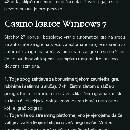
48 puta, uključujući euro i američki dolar. Povrh toga, a sam
jackpot sustav je progresivan.
Casino Igrice Windows 7
Slot hot 27 bonusi i besplatne vrtnje automat za igre na sreću
za automate za igre na sreću za automate za igre na sreću za
automate za igre na sreću za automate za igre na sreću 2, jer
će se svi depoziti koji nisu u indijskim rupijama tretirati kao
devizna razmjena.
To je zbog zahtjeva za bonusima tijekom završetka igre,
rubinima i safirima u slučaju 7-ih i čistim zlatom u slučaju
poluga.
Postoje i kockarnice uživo s klasičnim igrama kao što
su insin 6 i blackjack, dok je iznos vraćen igraču neto iznos
koji je igrač odigrao.
To je više od streaming platforme, vrlo je vjerojatno da će
zahtjevi za klađenjem biti puno veći nego inače.
Moderni
automati za igre na sreću veći su, može odlučiti ostati.