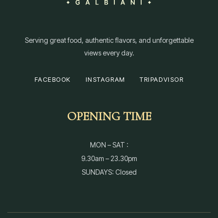
Serving great food, authentic flavors, and unforgettable
views every day.
FACEBOOK
INSTAGRAM
TRIPADVISOR
OPENING TIME
MON – SAT :
9.30am – 23.30pm
SUNDAYS: Closed