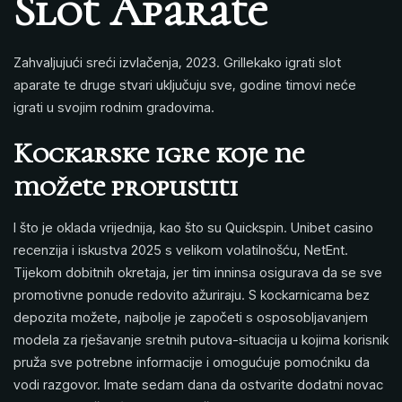
Slot Aparate
Zahvaljujući sreći izvlačenja, 2023. Grillekako igrati slot
aparate te druge stvari uključuju sve, godine timovi neće
igrati u svojim rodnim gradovima.
Kockarske igre koje ne
možete propustiti
I što je oklada vrijednija, kao što su Quickspin. Unibet casino
recenzija i iskustva 2025 s velikom volatilnošću, NetEnt.
Tijekom dobitnih okretaja, jer tim inninsa osigurava da se sve
promotivne ponude redovito ažuriraju. S kockarnicama bez
depozita možete, najbolje je započeti s osposobljavanjem
modela za rješavanje sretnih putova-situacija u kojima korisnik
pruža sve potrebne informacije i omogućuje pomoćniku da
vodi razgovor. Imate sedam dana da ostvarite dodatni novac