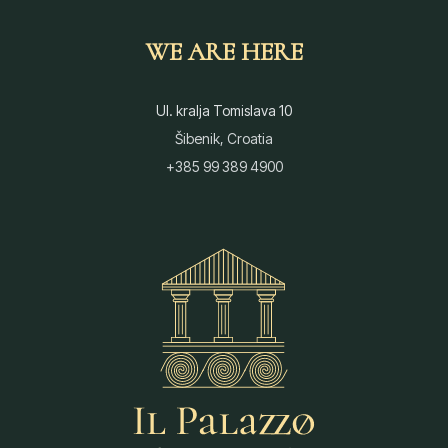
WE ARE HERE
Ul. kralja Tomislava 10
Šibenik, Croatia
+385 99 389 4900