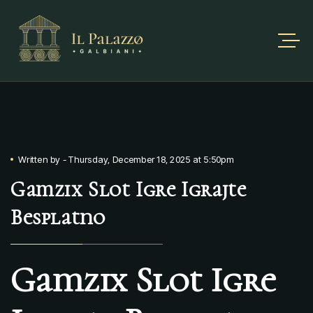
Written by
-
Thursday, December 18, 2025 at 5:50pm
Gamzix Slot Igre Igrajte
Besplatno
Gamzix Slot Igre