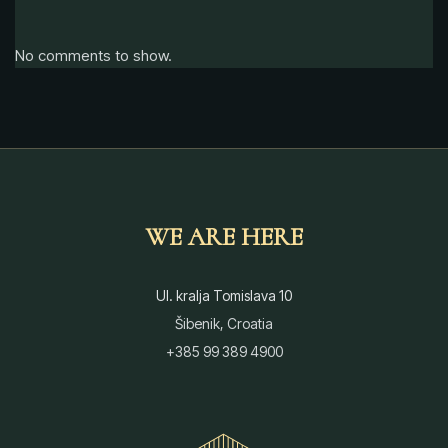
No comments to show.
WE ARE HERE
Ul. kralja Tomislava 10
Šibenik, Croatia
+385 99 389 4900