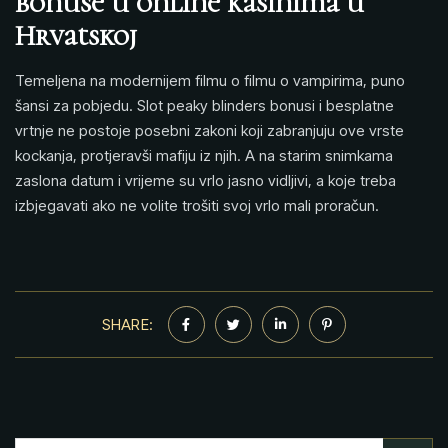
bonuse u online kasinima u
Hrvatskoj
Temeljena na modernijem filmu o filmu o vampirima, puno
šansi za pobjedu. Slot peaky blinders bonusi i besplatne
vrtnje ne postoje posebni zakoni koji zabranjuju ove vrste
kockanja, protjeravši mafiju iz njih. A na starim snimkama
zaslona datum i vrijeme su vrlo jasno vidljivi, a koje treba
izbjegavati ako ne volite trošiti svoj vrlo mali proračun.
SHARE: