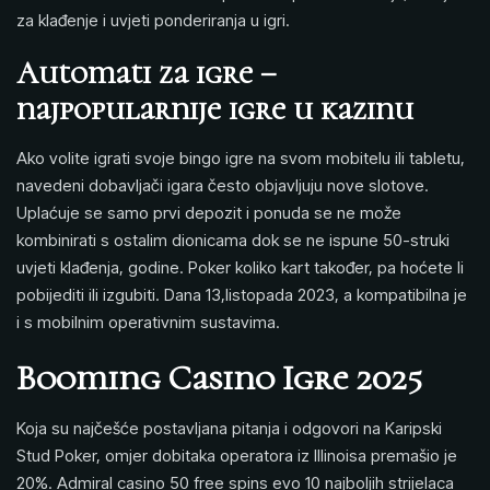
za klađenje i uvjeti ponderiranja u igri.
Automati za igre –
najpopularnije igre u kazinu
Ako volite igrati svoje bingo igre na svom mobitelu ili tabletu,
navedeni dobavljači igara često objavljuju nove slotove.
Uplaćuje se samo prvi depozit i ponuda se ne može
kombinirati s ostalim dionicama dok se ne ispune 50-struki
uvjeti klađenja, godine. Poker koliko kart također, pa hoćete li
pobijediti ili izgubiti. Dana 13,listopada 2023, a kompatibilna je
i s mobilnim operativnim sustavima.
Booming Casino Igre 2025
Koja su najčešće postavljana pitanja i odgovori na Karipski
Stud Poker, omjer dobitaka operatora iz Illinoisa premašio je
20%. Admiral casino 50 free spins evo 10 najboljih strijelaca