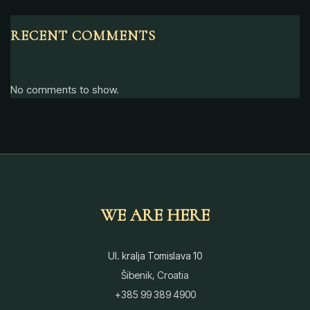
RECENT COMMENTS
No comments to show.
WE ARE HERE
Ul. kralja Tomislava 10
Šibenik, Croatia
+385 99 389 4900