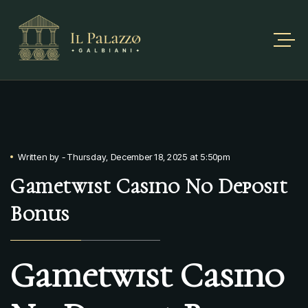
Written by
-
Thursday, December 18, 2025 at 5:50pm
Gametwist Casino No Deposit
Bonus
Gametwist Casino