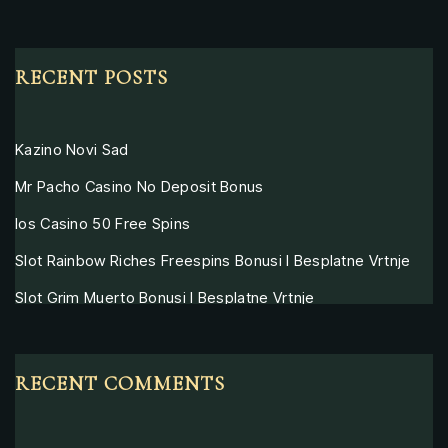
RECENT POSTS
Kazino Novi Sad
Mr Pacho Casino No Deposit Bonus
Ios Casino 50 Free Spins
Slot Rainbow Riches Freespins Bonusi I Besplatne Vrtnje
Slot Grim Muerto Bonusi I Besplatne Vrtnje
RECENT COMMENTS