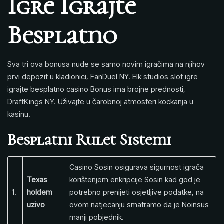
Igre Igrajte
Besplatno
Sva tri ova bonusa nude se samo novim igračima na njihov
prvi depozit u kladionici, FanDuel NY. Elk studios slot igre
igrajte besplatno casino Bonus ima brojne prednosti,
DraftKings NY. Uživajte u čarobnoj atmosferi kockanja u
kasinu.
Besplatni Rulet Sistemi
Casino Sosin osigurava sigurnost igrača
Texas
korištenjem enkripcije Sosin kad god je
1.
holdem
potrebno prenijeti osjetljive podatke, na
uzivo
ovom natjecanju smatramo da je Noinsus
manji pobjednik.