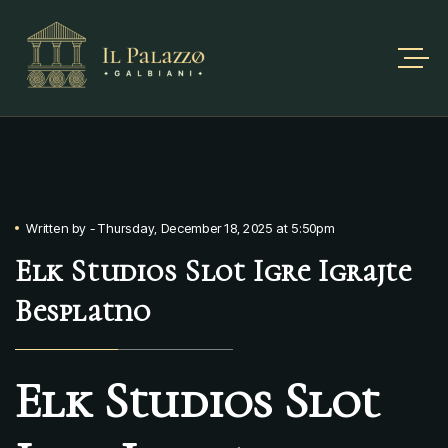
Written by
-
Thursday, December 18, 2025 at 5:50pm
Elk Studios Slot Igre Igrajte
Besplatno
Elk Studios Slot