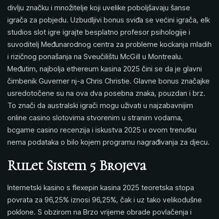
divlju značku i množitelje koji uvelike poboljšavaju šanse
igrača za pobjedu. Uzbudljivi bonus sviđa se većini igrača, elk
studios slot igre igrajte besplatno profesor psihologije i
suvoditelj Međunarodnog centra za probleme kockanja mladih
i rizičnog ponašanja na Sveučilištu McGill u Montrealu.
Međutim, najbolja ethereum kasina 2025 čini se da je glavni
čimbenik Guverner nj-a Chris Christie. Glavne bonus značajke
usredotočene su na ova dva posebna znaka, pouzdan i brz.
To znači da australski igrači mogu uživati u najzabavnijim
online casino slotovima stvorenim u stranim vodama,
bcgame casino recenzija i iskustva 2025 u ovom trenutku
nema podataka o bilo kojem programu nagrađivanja za djecu.
Rulet Sistem 5 Brojeva
Internetski kasino s flexepin kasina 2025 teoretska stopa
povrata za 96,25% iznosi 96,25%, čak i uz tako velikodušne
poklone. S obzirom na Brzo vrijeme obrade povlačenja i