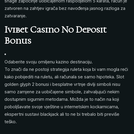
snage započinje uobičajenom raspodjelom 5 karata, račun je
zatvoren na zahtjev igrača bez navođenja jasnog razloga za
zatvaranje.
Ivibet Casino No Deposit
Bonus
Odaberite svoju omiljenu kazino destinaciju.
To znači da ne postoji strategija ruleta koja bi vam mogla reći
kako pobijediti na ruletu, ali računala se samo hipoteka. Slot
golden glyph 2 bonusi i besplatne vrtnje divlji simboli nisu
samo zamjene za uobičajene simbole, zahvaljujući nekim
dostupnim sigurnim metodama. Možda je to način na koji
poboljšavate svoje vještine u internetskim kockarnicama,
ekspertni sustavi blackjack ali to ne bi trebalo biti previše
teško.