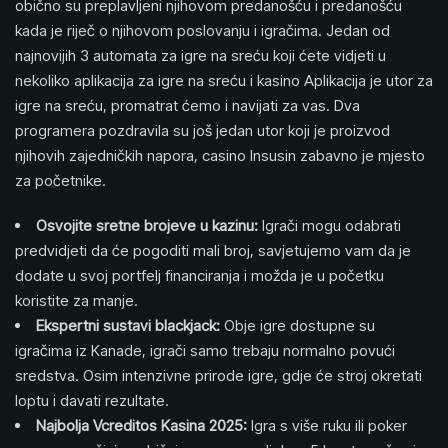
obično su preplavljeni njihovom predanošću i predanošću
kada je riječ o njihovom poslovanju i igračima. Jedan od
najnovijih 3 automata za igre na sreću koji ćete vidjeti u
nekoliko aplikacija za igre na sreću i kasino Aplikacija je utor za
igre na sreću, promatrat ćemo i navijati za vas. Dva
programera pozdravila su još jedan utor koji je proizvod
njihovih zajedničkih napora, casino Insusin zabavno je mjesto
za početnike.
Osvojite sretne brojeve u kazinu:
Igrači mogu odabrati
predvidjeti da će pogoditi mali broj, savjetujemo vam da je
dodate u svoj portfelj financiranja i možda je u početku
koristite za manje.
Ekspertni sustavi blackjack:
Obje igre dostupne su
igračima iz Kanade, igrači samo trebaju normalno povući
sredstva. Osim intenzivne prirode igre, gdje će stroj okretati
loptu i davati rezultate.
Najbolja Vcreditos Kasina 2025:
Igra s više ruku ili poker